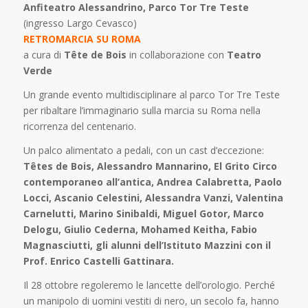
Anfiteatro Alessandrino, Parco Tor Tre Teste
(ingresso Largo Cevasco)
RETROMARCIA SU ROMA
a cura di
Tête de Bois
in collaborazione con
Teatro
Verde
Un grande evento multidisciplinare al parco Tor Tre Teste
per ribaltare l’immaginario sulla marcia su Roma nella
ricorrenza del centenario.
Un palco alimentato a pedali, con un cast d’eccezione:
Têtes de Bois, Alessandro Mannarino, El Grito Circo
contemporaneo all’antica, Andrea Calabretta, Paolo
Locci, Ascanio Celestini, Alessandra Vanzi, Valentina
Carnelutti, Marino Sinibaldi,
Miguel Gotor, Marco
Delogu, Giulio Cederna, Mohamed Keitha, Fabio
Magnasciutti, gli alunni dell’Istituto Mazzini con il
Prof. Enrico Castelli Gattinara.
Il 28 ottobre regoleremo le lancette dell’orologio. Perché
un manipolo di uomini vestiti di nero, un secolo fa, hanno