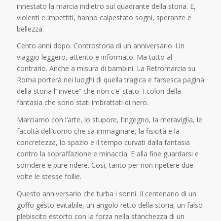
innestato la marcia indietro sul quadrante della storia. E,
violenti e impettiti, hanno calpestato sogni, speranze e
bellezza.
Cento anni dopo. Controstoria di un anniversario. Un
viaggio leggero, attento e informato. Ma tutto al
contrario. Anche a misura di bambini. La Retromarcia su
Roma porterà nei luoghi di quella tragica e farsesca pagina
della storia l’”invece” che non c’e’ stato. I colori della
fantasia che sono stati imbrattati di nero.
Marciamo con l’arte, lo stupore, l’ingegno, la meraviglia, le
facoltà dell’uomo che sa immaginare, la fisicità e la
concretezza, lo spazio e il tempo curvati dalla fantasia
contro la sopraffazione e minaccia. E alla fine guardarsi e
sorridere e pure ridere. Così, tanto per non ripetere due
volte le stesse follie.
Questo anniversario che turba i sonni. Il centenario di un
goffo gesto evitabile, un angolo retto della storia, un falso
plebiscito estorto con la forza nella stanchezza di un