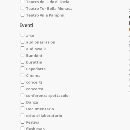
Teatro del Lido di Ostia
Teatro Tor Bella Monaca
Teatro Villa Pamphilj
Eventi
arte
audionarrazioni
audiowalk
Bambini
burattini
Capodarte
Cinema
concerti
concerto
.
conferenza spettacolo
Danza
Documentario
esito di laboratorio
Festival
flash mob