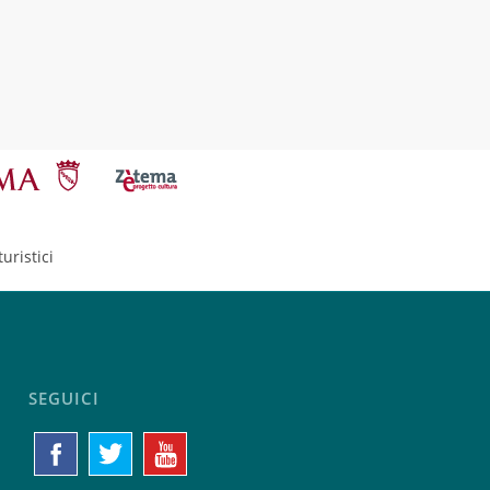
uristici
SEGUICI