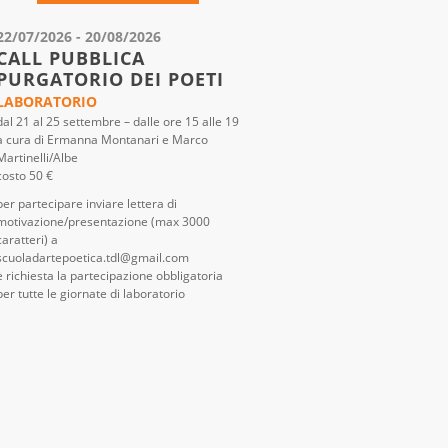
22/07/2026 - 20/08/2026
CALL PUBBLICA
PURGATORIO DEI POETI
LABORATORIO
dal 21 al 25 settembre – dalle ore 15 alle 19
a cura di Ermanna Montanari e Marco
Martinelli/Albe
costo 50 €
per partecipare inviare lettera di
motivazione/presentazione (max 3000
caratteri) a
scuoladartepoetica.tdl@gmail.com
è richiesta la partecipazione obbligatoria
per tutte le giornate di laboratorio