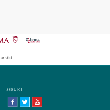
uristici
SEGUICI