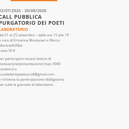
22/07/2026 - 20/08/2026
CALL PUBBLICA
PURGATORIO DEI POETI
LABORATORIO
dal 21 al 25 settembre – dalle ore 15 alle 19
a cura di Ermanna Montanari e Marco
Martinelli/Albe
costo 50 €
per partecipare inviare lettera di
motivazione/presentazione (max 3000
caratteri) a
scuoladartepoetica.tdl@gmail.com
è richiesta la partecipazione obbligatoria
per tutte le giornate di laboratorio