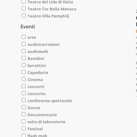
Teatro del Lido di Ostia
Teatro Tor Bella Monaca
Teatro Villa Pamphilj
Eventi
arte
audionarrazioni
audiowalk
Bambini
burattini
Capodarte
Cinema
concerti
concerto
.
conferenza spettacolo
Danza
Documentario
esito di laboratorio
Festival
flash mob