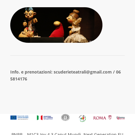
Info. e prenotazioni: scuderieteatrali@gmail.com / 06
5814176
PNRR – M1C3-Inv.4.3 Caput Mundi. Next Generation EU