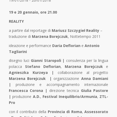
19/01/2018 - 20/01/2018
19 e 20 gennaio, ore 21.00
REALITY
a partire dal reportage di
Mariusz Szczygieł Reality
–
traduzione di
Marzena Borejczuk
, Nottetempo 2011
ideazione e performance
Daria Deflorian
e
Antonio
Tagliarini
disegno luci
Gianni Staropoli |
consulenza per la lingua
polacca
Stefano Deflorian
,
Marzena Borejczuk
e
Agnieszka Kurzeya |
collaborazione al progetto
Marzena Borejczuk |
organizzazione
Anna Damiani
|
produzione e accompagnamento internazionale
Francesca Corona |
direzione tecnica
Giulia Pastore
|
produzione
A.D.
,
Festival Inequilibrio/Armunia
,
ZTL-
Pro
con il contributo della
Provincia di Roma
,
Assessorato