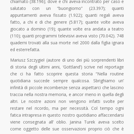
chiamato (38.196); dove e chi aveva incontrato per caso e
salutato con un “buongiorno” (23.397); quanti
appuntamenti aveva fissato (1.922); quanti regali aveva
fatto, a chi e di che genere (5.817); quante volte aveva
giocato a domino (19); quante volte era andata a teatro
(110); quanti programmi televisivi aveva visto (70.042). 748
quaderni trovati alla sua morte nel 2000 dalla figlia ignara
ed esterrefatta.
Mariusz Szczygieł (autore di uno dei più sorprendenti libri
di storia degli ultimi anni, ‘Gottland’) scrive nel reportage
che ci ha fatto scoprire questa storia “Nella routine
quotidiana succede sempre qualcosa. Sbrighiamo un’
infinità di piccole incombenze senza aspettarci che lascino
traccia nella nostra memoria, e ancor meno in quella degli
altri. Le nostre azioni non vengono infatti svolte per
restare nel ricordo, ma per necessità. Col tempo ogni
fatica intrapresa in questo nostro quotidiano affaccendarsi
viene consegnata all’ oblio. Janina Turek aveva scelto
come oggetto delle sue osservazioni proprio ciò che è