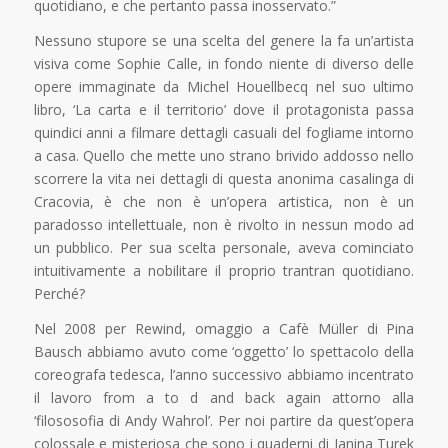
quotidiano, e che pertanto passa inosservato.”
Nessuno stupore se una scelta del genere la fa un’artista
visiva come Sophie Calle, in fondo niente di diverso delle
opere immaginate da Michel Houellbecq nel suo ultimo
libro, ‘La carta e il territorio’ dove il protagonista passa
quindici anni a filmare dettagli casuali del fogliame intorno
a casa. Quello che mette uno strano brivido addosso nello
scorrere la vita nei dettagli di questa anonima casalinga di
Cracovia, è che non è un’opera artistica, non è un
paradosso intellettuale, non è rivolto in nessun modo ad
un pubblico. Per sua scelta personale, aveva cominciato
intuitivamente a nobilitare il proprio trantran quotidiano.
Perché?
Nel 2008 per Rewind, omaggio a Cafè Müller di Pina
Bausch abbiamo avuto come ‘oggetto’ lo spettacolo della
coreografa tedesca, l’anno successivo abbiamo incentrato
il lavoro from a to d and back again attorno alla
‘filososofia di Andy Wahrol’. Per noi partire da quest’opera
colossale e misteriosa che sono i quaderni di Janina Turek