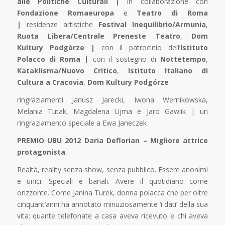
alle Politiche Culturali |
in collaborazione con
Fondazione Romaeuropa
e
Teatro di Roma
|
residenze artistiche
Festival Inequilibrio/Armunia
,
Ruota Libera/Centrale Preneste Teatro
,
Dom
Kultury Podgórze |
con il patrocinio dell’
Istituto
Polacco di Roma |
con il sostegno di
Nottetempo
,
Kataklisma/Nuovo Critico
,
Istituto Italiano di
Cultura a Cracovia
,
Dom Kultury Podgórze
ringraziamenti Janusz Jarecki, Iwona Wernikowska,
Melania Tutak, Magdalena Ujma e Jaro Gawlik | un
ringraziamento speciale a Ewa Janeczek
PREMIO UBU 2012 Daria Deflorian – Migliore attrice
protagonista
Realtà, reality senza show, senza pubblico. Essere anonimi
e unici. Speciali e banali. Avere il quotidiano come
orizzonte. Come Janina Turek, donna polacca che per oltre
cinquant’anni ha annotato minuziosamente ‘i dati’ della sua
vita: quante telefonate a casa aveva ricevuto e chi aveva