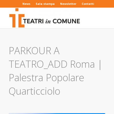
News
Sala stampa
Newsletter
Contatti
PARKOUR A
TEATRO_ADD Roma |
Palestra Popolare
Quarticciolo