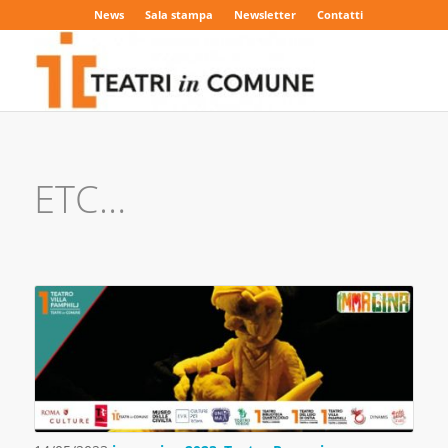
News
Sala stampa
Newsletter
Contatti
ETC…