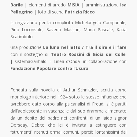
Barile
| elementi di arredo
MISIA
| amministrazione
Isa
Pellegrino
| foto di scena
Patrizia Ricco
si ringraziano per la complicità Michelangelo Campanale,
Pino Loconsole, Saverio Massari, Maria Pascale, Katia
Scarimbolo
una produzione
La luna nel letto / Tra il dire e il fare
con il sostegno di
Teatro Rossini di Gioia del Colle
|
sistemaGaribaldi – Linea d’Onda in collaborazione con
Fondazione Popolare contro l’Usura
Fondata sulla novella di Arthur Schnitzler, scritta come
monologo interiore nel 1924 sotto le stesse influenze che
avrebbero dato corpo alla psicanalisi di Freud, si è partiti
dall’adolescente in vacanza e dal suo dramma alimentato
da un debito del padre nei confronti di un laido signor
Dorsday. Debito che lei è invitata a estinguere con
“strumenti” ritenuti ormai comuni, perciò lontanissimi dal