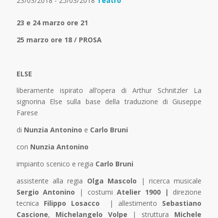
23/03/2018 - 25/03/2018
Teatro
23 e 24 marzo ore 21
25 marzo ore 18
/ PROSA
ELSE
liberamente ispirato all’opera di Arthur Schnitzler La
signorina Else sulla base della traduzione di Giuseppe
Farese
di
Nunzia Antonino
e
Carlo Bruni
con
Nunzia Antonino
impianto scenico e regia
Carlo Bruni
assistente alla regia
Olga Mascolo
| ricerca musicale
Sergio Antonino
| costumi
Atelier 1900 |
direzione
tecnica
Filippo Losacco
| allestimento
Sebastiano
Cascione
,
Michelangelo Volpe
| struttura
Michele