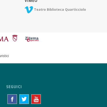
VIMEO
Teatro Biblioteca Quarticciolo
istici
SEGUICI