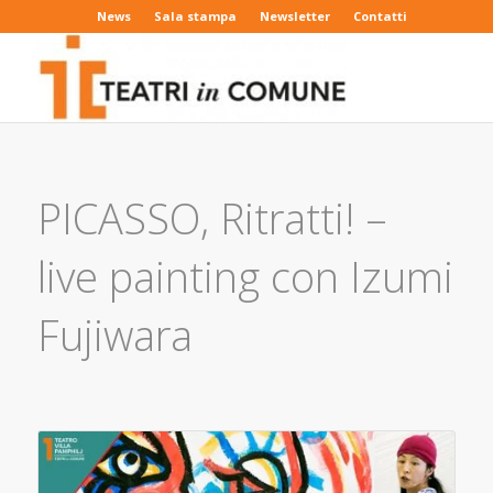
News
Sala stampa
Newsletter
Contatti
PICASSO, Ritratti! –
live painting con Izumi
Fujiwara