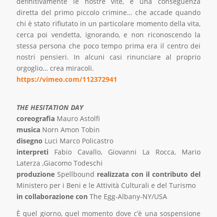
definitivamente le nostre vite, è una conseguenza
diretta del primo piccolo crimine… che accade quando
chi è stato rifiutato in un particolare momento della vita,
cerca poi vendetta, ignorando, e non riconoscendo la
stessa persona che poco tempo prima era il centro dei
nostri pensieri. In alcuni casi rinunciare al proprio
orgoglio… crea miracoli.
https://vimeo.com/112372941
THE HESITATION DAY
coreografia
Mauro Astolfi
musica
Norn Amon Tobin
disegno
Luci Marco Policastro
interpreti
Fabio Cavallo, Giovanni La Rocca, Mario
Laterza ,Giacomo Todeschi
produzione
Spellbound
realizzata con il contributo del
Ministero per i Beni e le Attività Culturali e del Turismo
in collaborazione con
The Egg-Albany-NY/USA
È quel giorno, quel momento dove c’è una sospensione