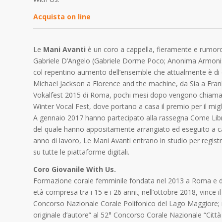
Acquista on line
Le
Mani Avanti
è un coro a cappella, fieramente e rumor
Gabriele D’Angelo (Gabriele Dorme Poco; Anonima Armonist
col repentino aumento dell’ensemble che attualmente è di cir
Michael Jackson a Florence and the machine, da Sia a Frank 
Vokalfest 2015 di Roma, pochi mesi dopo vengono chiamati 
Winter Vocal Fest, dove portano a casa il premio per il migli
A gennaio 2017 hanno partecipato alla rassegna Come Libri
del quale hanno appositamente arrangiato ed eseguito a cap
anno di lavoro, Le Mani Avanti entrano in studio per registr
su tutte le piattaforme digitali.
Coro Giovanile With Us.
Formazione corale femminile fondata nel 2013 a Roma e dir
età compresa tra i 15 e i 26 anni.; nell’ottobre 2018, vinc
Concorso Nazionale Corale Polifonico del Lago Maggiore; n
originale d’autore” al 52° Concorso Corale Nazionale “Città 