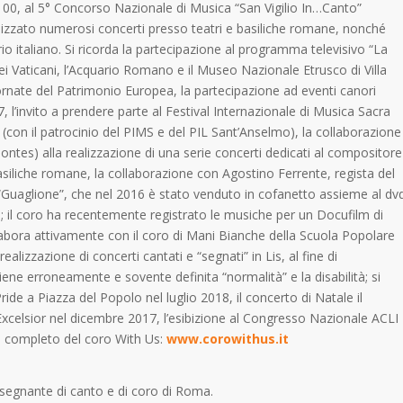
100, al 5° Concorso Nazionale di Musica “San Vigilio In…Canto”
realizzato numerosi concerti presso teatri e basiliche romane, nonché
rio italiano. Si ricorda la partecipazione al programma televisivo “La
i Vaticani, l’Acquario Romano e il Museo Nazionale Etrusco di Villa
iornate del Patrimonio Europea, la partecipazione ad eventi canori
, l’invito a prendere parte al Festival Internazionale di Musica Sacra
 (con il patrocinio del PIMS e del PIL Sant’Anselmo), la collaborazione
ontes) alla realizzazione di una serie concerti dedicati al compositore
basiliche romane, la collaborazione con Agostino Ferrente, regista del
cd “Guaglione”, che nel 2016 è stato venduto in cofanetto assieme al dv
ca; il coro ha recentemente registrato le musiche per un Docufilm di
llabora attivamente con il coro di Mani Bianche della Scuola Popolare
alizzazione di concerti cantati e “segnati” in Lis, al fine di
ene erroneamente e sovente definita “normalità” e la disabilità; si
Pride a Piazza del Popolo nel luglio 2018, il concerto di Natale il
Excelsior nel dicembre 2017, l’esibizione al Congresso Nazionale ACLI
lum completo del coro With Us:
www.corowithus.it
nsegnante di canto e di coro di Roma.