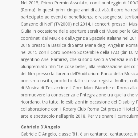
Nel 2015, Primo Premio Assoluto, con il punteggio di 100/
(Roma). In questi primi cinque anni di attività, il coro ha 
partecipato ad eventi di beneficienza e rassegne sul territo
Canzone di Noi” (TV2000) nel 2014, i concerti presso i Muse
Giulia in occasione delle aperture serali dei Musei per le G
coordinati dal MIUR e dall’Agenzia Spaziale Italiana nel 2017
2018 presso la Basilica di Santa Maria degli Angeli in Roma
nel 2015 con il Coro Sonero Sostenibile della FAO (dir. D. M
argentino Ariel Ramirez, che si sono svolti a Venezia e in 
pluripremiato film “Le cose belle”, alla realizzazione del 
del film presso la libreria dell’Auditorium Parco della Musi
prossima uscita, prodotto dallo stesso regista. Inoltre, co
di Musica di Testaccio e il Coro Mani Bianche di Roma alla re
promuovere la conoscenza e l’integrazione tra quella che vi
ricordano, tra tutte, le esibizioni in occasione del Disabiliy 
collaborazione con il Rotary Club Roma Est presso l’Hotel 
arte e spettacolo nell’aprile 2018. Per visionare il curricu
Gabriele D’Angelo
Gabriele D’Angelo, classe ’81, è un cantante, cantautore, i