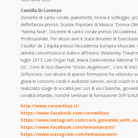
Camilla Di Lorenzo
Docente di canto corale, pianoforte, teoria e solfeggio, pr
dell’infanzia presso: Scuola Popolare di Musica “Donna Oli
“Nerina Noè”. Docente di canto corale presso l’Accademia 
Professionale. Per alcuni anni è stata docente di Esercitazi
Casella” de L’Aquila presso l’Accademia Europea Musicale. 
attività concertistica in Italia e all’Estero: (Mariinsky The
luglio 2017; Lviv Organ Hall, Maria Zankovetska National Th
Us”, Coro di Voci Bianche “Voces Angelorum”, Coro di Voc
Grifoncoro; con alcune di queste formazioni ha ottenuto var
giuria in concorsi corali e audizioni canore, vocal coach in 
realizzato stage di vocalità per cori di voci bianche, giovanil
coralità infantile, nonché seminari di formazione Orff-Schulw
http://www.corowithus.it/
https://www.facebook.com/corowithus
https://www.instagram.com/coro_giovanile_with_us
https://www.facebook.com/lemaniavanti/
https://www.instagram.com/lemaniavanti/