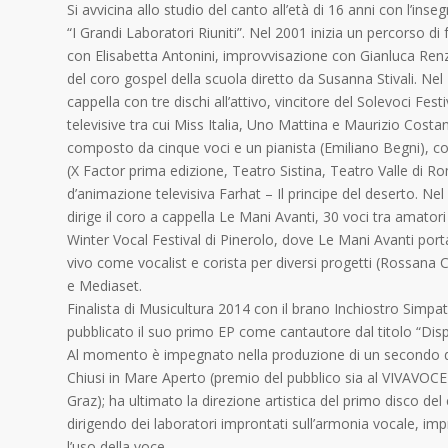
Si avvicina allo studio del canto all’età di 16 anni con l’in
“I Grandi Laboratori Riuniti”. Nel 2001 inizia un percorso 
con Elisabetta Antonini, improvvisazione con Gianluca Renz
del coro gospel della scuola diretto da Susanna Stivali. Nel
cappella con tre dischi all’attivo, vincitore del Solevoci Fe
televisive tra cui Miss Italia, Uno Mattina e Maurizio Cost
composto da cinque voci e un pianista (Emiliano Begni), con i
(X Factor prima edizione, Teatro Sistina, Teatro Valle di R
d’animazione televisiva Farhat – Il principe del deserto. Ne
dirige il coro a cappella Le Mani Avanti, 30 voci tra amator
Winter Vocal Festival di Pinerolo, dove Le Mani Avanti porta
vivo come vocalist e corista per diversi progetti (Rossana Ca
e Mediaset.
Finalista di Musicultura 2014 con il brano Inchiostro Simp
pubblicato il suo primo EP come cantautore dal titolo “Dispa
Al momento è impegnato nella produzione di un secondo d
Chiusi in Mare Aperto (premio del pubblico sia al VIVAVOCE 
Graz); ha ultimato la direzione artistica del primo disco del
dirigendo dei laboratori improntati sull’armonia vocale, im
l’uso della voce.