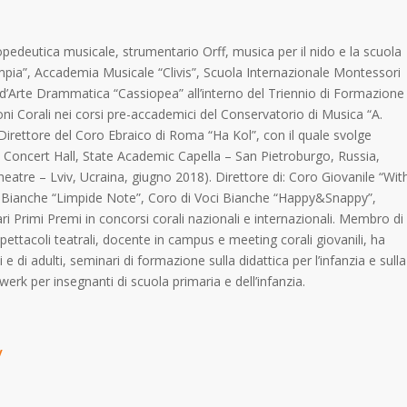
opedeutica musicale, strumentario Orff, musica per il nido e la scuola
mpia”, Accademia Musicale “Clivis”, Scuola Internazionale Montessori
d’Arte Drammatica “Cassiopea” all’interno del Triennio di Formazione
oni Corali nei corsi pre-accademici del Conservatorio di Musica “A.
Direttore del Coro Ebraico di Roma “Ha Kol”, con il quale svolge
atre Concert Hall, State Academic Capella – San Pietroburgo, Russia,
eatre – Lviv, Ucraina, giugno 2018). Direttore di: Coro Giovanile “Wit
i Bianche “Limpide Note”, Coro di Voci Bianche “Happy&Snappy”,
i Primi Premi in concorsi corali nazionali e internazionali. Membro di
spettacoli teatrali, docente in campus e meeting corali giovanili, ha
i e di adulti, seminari di formazione sulla didattica per l’infanzia e sulla
erk per insegnanti di scuola primaria e dell’infanzia.
/