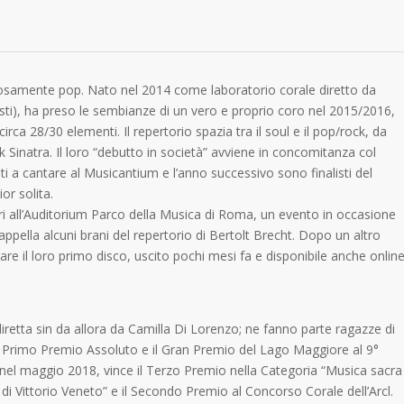
osamente pop. Nato nel 2014 come laboratorio corale diretto da
i), ha preso le sembianze di un vero e proprio coro nel 2015/2016,
ca 28/30 elementi. Il repertorio spazia tra il soul e il pop/rock, da
Sinatra. Il loro “debutto in società” avviene in concomitanza col
a cantare al Musicantium e l’anno successivo sono finalisti del
or solita.
 all’Auditorium Parco della Musica di Roma, un evento in occasione
pella alcuni brani del repertorio di Bertolt Brecht. Dopo un altro
are il loro primo disco, uscito pochi mesi fa e disponibile anche onlin
etta sin da allora da Camilla Di Lorenzo; ne fanno parte ragazze di
e il Primo Premio Assoluto e il Gran Premio del Lago Maggiore al 9°
el maggio 2018, vince il Terzo Premio nella Categoria “Musica sacra
di Vittorio Veneto” e il Secondo Premio al Concorso Corale dell’Arcl.