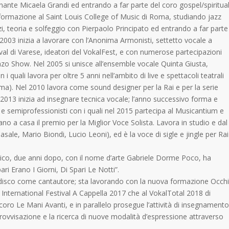
segnante Micaela Grandi ed entrando a far parte del coro gospel/spiritua
di formazione al Saint Louis College of Music di Roma, studiando jazz
i, teoria e solfeggio con Pierpaolo Principato ed entrando a far parte
 2003 inizia a lavorare con l’Anonima Armonisti, settetto vocale a
stival di Varese, ideatori del VokalFest, e con numerose partecipazioni
anzo Show. Nel 2005 si unisce all’ensemble vocale Quinta Giusta,
 quali lavora per oltre 5 anni nell’ambito di live e spettacoli teatrali
oma). Nel 2010 lavora come sound designer per la Rai e per la serie
l 2013 inizia ad insegnare tecnica vocale; l’anno successivo forma e
i e semiprofessionisti con i quali nel 2015 partecipa al Musicantium e
no a casa il premio per la Miglior Voce Solista. Lavora in studio e dal
sale, Mario Biondi, Lucio Leoni), ed è la voce di sigle e jingle per Rai
atico, due anni dopo, con il nome d’arte Gabriele Dorme Poco, ha
ri Erano I Giorni, Di Spari Le Notti”.
isco come cantautore; sta lavorando con la nuova formazione Occhi
International Festival A Cappella 2017 che al VokalTotal 2018 di
 coro Le Mani Avanti, e in parallelo prosegue l’attività di insegnamento
provvisazione e la ricerca di nuove modalità d’espressione attraverso