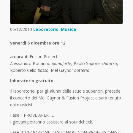
06/12/2013
Laboratorio
,
Musica
venerdì 6 dicembre ore 12
a cura di
Fusion Project
Alessandro Bonanno
pianoforte
, Paolo Sapone
chitarra
,
Roberto Celio
basso
, Mel Gaynor
batteria
laboratorio gratuito
Il laboratorio, per gli alunni delle scuole superiori, precede
il concerto dei Mel Gaynor & Fusion Project e sarà tenuto
dai musicisti.
Fase I: PROVE APERTE
I giovani potranno assistere al soundcheck.
Fase II: L’EMOZIONE DI SUONARE CON PROFESSIONISTI