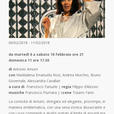
06/02/2018 - 11/02/2018
da martedì 6 a sabato 10 febbraio ore 21
domenica 11 ore 17.30
di
Antonio Amurri
con
Maddalena Emanuela Rizzi, Andrea Murchio, Bruno
Governale, Alessandra Cavallari
a cura di
Francesco Fanuele |
regia
Filippo d’Alessio
musiche
Francesco Fiumara | s
cene
Tiziano Fario
La comicità di Amurri, stringata ed elegante, prorompe, in
maniera emblematica, con una vena ironica dissacrante e
con i suoi commenti e giudizi portati al limite di assurdi ma