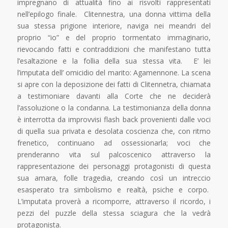
impregnano di attualità fino ai risvolti rappresentati
nell’epilogo finale. Clitennestra, una donna vittima della
sua stessa prigione interiore, naviga nei meandri del
proprio “io” e del proprio tormentato immaginario,
rievocando fatti e contraddizioni che manifestano tutta
l’esaltazione e la follia della sua stessa vita. E’ lei
l’imputata dell’ omicidio del marito: Agamennone. La scena
si apre con la deposizione dei fatti di Clitennetra, chiamata
a testimoniare davanti alla Corte che ne deciderà
l’assoluzione o la condanna. La testimonianza della donna
è interrotta da improvvisi flash back provenienti dalle voci
di quella sua privata e desolata coscienza che, con ritmo
frenetico, continuano ad ossessionarla; voci che
prenderanno vita sul palcoscenico attraverso la
rappresentazione dei personaggi protagonisti di questa
sua amara, folle tragedia, creando così un intreccio
esasperato tra simbolismo e realtà, psiche e corpo.
L’imputata proverà a ricomporre, attraverso il ricordo, i
pezzi del puzzle della stessa sciagura che la vedrà
protagonista.