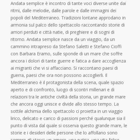
Andata semplice è incontro di tante voci diverse unite dai
ritmi, dalle melodie, dalle parole e dalle immagini dei
popoli del Mediterraneo. Tradizioni lontane approdano in
armonia sul palco dello spettacolo raccontando storie di
amori perduti e città natie, di preghiere e di sogni di
ritorno. Andata semplice nasce da un viaggio, da un
cammino intrapreso da Stefano Saletti e Stefano Cioffi
con Barbara Eramo, sulle sponde di un mare che soffre
ancora i dolori di tante guerre e fatica a dare accoglienza
ai migranti che vi si affacciano. Si raccontano paesi di
guerra, paesi che ora non possono accoglierli. Il
Mediterraneo è il protagonista della scena, quale spazio
aperto e di confronto, luogo di scontri millenari e di
relazioni tra le antiche civiltà della storia, un grande mare
che ancora oggi unisce e divide allo stesso tempo. La
sottile alchimia dello spettacolo ci proietta in un viaggio
lirico, delicato e carico di passioni perché qualunque sia il
punto di vista dal quale si osserva questo grande mare, le
storie e i desideri delle persone che lo affollano sono
sempre gli stessi: un amore, una patria, una vita felice.