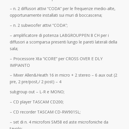
– n. 2 diffusori attivi “CODA” per le frequenze medio-alte,
opportunamente installati sui muri di boccascena;
– n. 2 subwoofer attivi “CODA”;
– amplificatore di potenza LABGROUPPEN 8 CH per i
diffusori a scomparsa presenti lungo le pareti laterali della
sala;
– Processore Xta “iCORE” per CROSS OVER E DLY
IMPIANTO
– Mixer Allen&Heath 16 in micro + 2 stereo – 6 aux out (2
pre, 2 pre/post,/ 2 post) – 4
subgroup out – L-R e MONO;
– CD player TASCAM CD200;
– CD recorder TASCAM CD-RW901SL;
– set di n. 4 microfoni SM58 ed aste microfoniche da
tavolo;