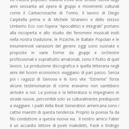
anni sessanta ad opera di gruppi e movimenti culturali
come il Cantacronache di Torino. Il lavoro di Diego
Carpitella prima e di Michele Straniero e dello stesso
Umberto Eco con l’opera “Apocalittici e integrati” portano
alla riscoperta e allo studio dei fenomeni musicali insiti
nella nostra tradizione, le Pizziche, le Ballate Popolari e le
innumerevoli variazioni del genere oggi sono suonate e
proposte in varie forme da gruppi e orchestre
professionali e soprattutto amatoriali, sono il frutto di quel
lavoro. La produzione discografica e quella letteraria negli
anni del boom economico viaggiano di pari passo. Senza
poi i ragazzi di Genova e le loro vite “Estreme” forse
alcune testimonianze di come eravamo non sarebbero
arrivate a noi. La poesia e la letteratura si impegnano in
strade nuove, percorribili solo se culturalmente predisposti
a viaggiare. I padri della Beat Generation americana sono i
cattivi maestri di questa tendenza. Proprio la poesia fa da
filo conduttore a questa nuova via. Il nostro amico Faber
è un accanito lettore di poeti maledetti, Paoli e Endrigo