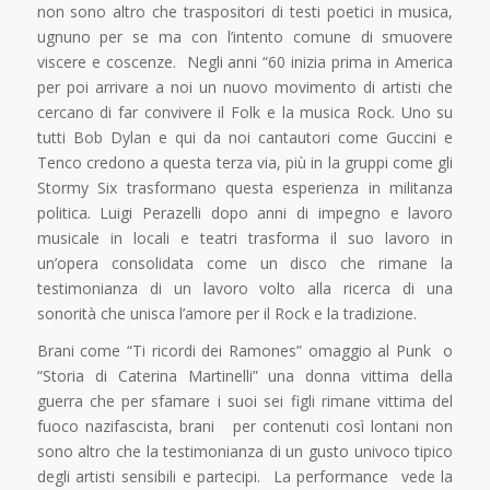
non sono altro che traspositori di testi poetici in musica,
ugnuno per se ma con l’intento comune di smuovere
viscere e coscenze. Negli anni “60 inizia prima in America
per poi arrivare a noi un nuovo movimento di artisti che
cercano di far convivere il Folk e la musica Rock. Uno su
tutti Bob Dylan e qui da noi cantautori come Guccini e
Tenco credono a questa terza via, più in la gruppi come gli
Stormy Six trasformano questa esperienza in militanza
politica. Luigi Perazelli dopo anni di impegno e lavoro
musicale in locali e teatri trasforma il suo lavoro in
un’opera consolidata come un disco che rimane la
testimonianza di un lavoro volto alla ricerca di una
sonorità che unisca l’amore per il Rock e la tradizione.
Brani come “Ti ricordi dei Ramones” omaggio al Punk o
“Storia di Caterina Martinelli” una donna vittima della
guerra che per sfamare i suoi sei figli rimane vittima del
fuoco nazifascista, brani per contenuti così lontani non
sono altro che la testimonianza di un gusto univoco tipico
degli artisti sensibili e partecipi. La performance vede la