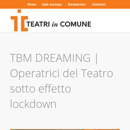
News
Sala stampa
Newsletter
Contatti
TBM DREAMING |
Operatrici del Teatro
sotto effetto
lockdown