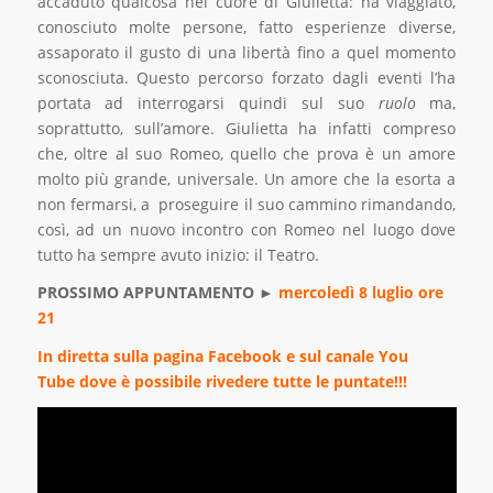
accaduto qualcosa nel cuore di Giulietta: ha viaggiato,
conosciuto molte persone, fatto esperienze diverse,
assaporato il gusto di una libertà fino a quel momento
sconosciuta. Questo percorso forzato dagli eventi l’ha
portata ad interrogarsi quindi sul suo
ruolo
ma,
soprattutto, sull’amore. Giulietta ha infatti compreso
che, oltre al suo Romeo, quello che prova è un amore
molto più grande, universale. Un amore che la esorta a
non fermarsi, a proseguire il suo cammino rimandando,
così, ad un nuovo incontro con Romeo nel luogo dove
tutto ha sempre avuto inizio: il Teatro.
PROSSIMO APPUNTAMENTO
►
mercoledì 8 luglio ore
21
In diretta sulla pagina
Facebook
e sul canale
You
Tube
dove è possibile rivedere tutte le puntate!!!