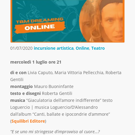
01/07/2020
incursione artistica
,
Online
,
Teatro
mercoledì 1 luglio ore 21
di e con
Livia Caputo, Maria Vittoria Pellecchia, Roberta
Gentili
montaggio
Mauro Buoninfante
testo e disegni
Roberta Gentili
musica
“Giaculatoria dell’amore indifferente” testo
Loguercio | musica Loguercio/D’Alessandro
dall’album “Canti, ballate e ipocondrie d’ammore”
(
Squilibri Editore
)
“E se uno mi stringesse d’improvviso al cuore…?