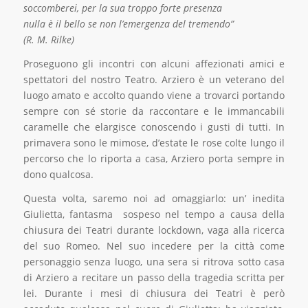
soccomberei, per la sua troppo forte presenza
nulla è il bello se non l’emergenza del tremendo”
(R. M. Rilke)
Proseguono gli incontri con alcuni affezionati amici e
spettatori del nostro Teatro. Arziero è un veterano del
luogo amato e accolto quando viene a trovarci portando
sempre con sé storie da raccontare e le immancabili
caramelle che elargisce conoscendo i gusti di tutti. In
primavera sono le mimose, d’estate le rose colte lungo il
percorso che lo riporta a casa, Arziero porta sempre in
dono qualcosa.
Questa volta, saremo noi ad omaggiarlo: un’ inedita
Giulietta, fantasma sospeso nel tempo a causa della
chiusura dei Teatri durante lockdown, vaga alla ricerca
del suo Romeo. Nel suo incedere per la città come
personaggio senza luogo, una sera si ritrova sotto casa
di Arziero a recitare un passo della tragedia scritta per
lei. Durante i mesi di chiusura dei Teatri è però