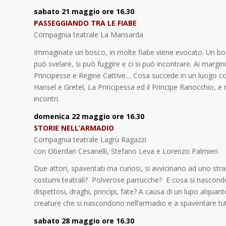
sabato 21 maggio ore 16.30
PASSEGGIANDO TRA LE FIABE
Compagnia teatrale La Mansarda
Immaginate un bosco, in molte fiabe viene evocato. Un bosc
può svelare, si può fuggire e ci si può incontrare. Ai margi
Principesse e Regine Cattive… Cosa succede in un luogo co
Hansel e Gretel, La Principessa ed il Principe Ranocchio, e m
incontri.
domenica 22 maggio ore 16.30
STORIE NELL’ARMADIO
Compagnia teatrale Lagrù Ragazzi
con Oberdan Cesanelli, Stefano Leva e Lorenzo Palmieri
Due attori, spaventati ma curiosi, si avvicinano ad uno st
costumi teatrali? Polverose parrucche? E cosa si nascond
dispettosi, draghi, principi, fate? A causa di un lupo alquan
creature che si nascondono nell’armadio e a spaventare tutti
sabato 28 maggio ore 16.30