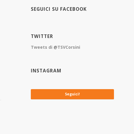
SEGUICI SU FACEBOOK
TWITTER
Tweets di @TSVCorsini
INSTAGRAM
No images available at the moment
Seguici!