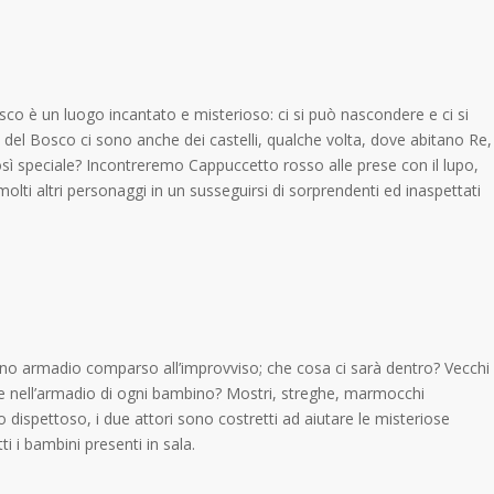
o è un luogo incantato e misterioso: ci si può nascondere e ci si
ni del Bosco ci sono anche dei castelli, qualche volta, dove abitano Re,
sì speciale? Incontreremo Cappuccetto rosso alle prese con il lupo,
olti altri personaggi in un susseguirsi di sorprendenti ed inaspettati
rano armadio comparso all’improvviso; che cosa ci sarà dentro? Vecchi
e nell’armadio di ogni bambino? Mostri, streghe, marmocchi
to dispettoso, i due attori sono costretti ad aiutare le misteriose
 i bambini presenti in sala.