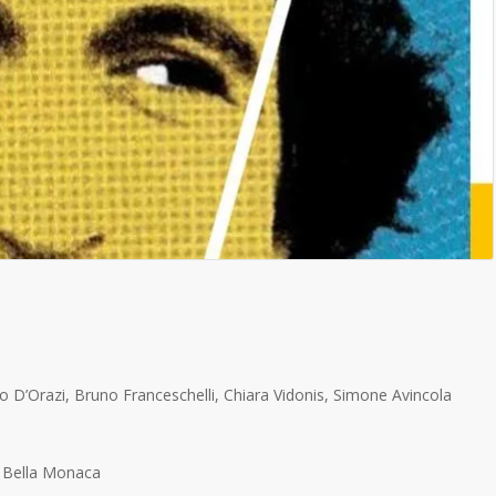
 D’Orazi, Bruno Franceschelli, Chiara Vidonis, Simone Avincola
or Bella Monaca