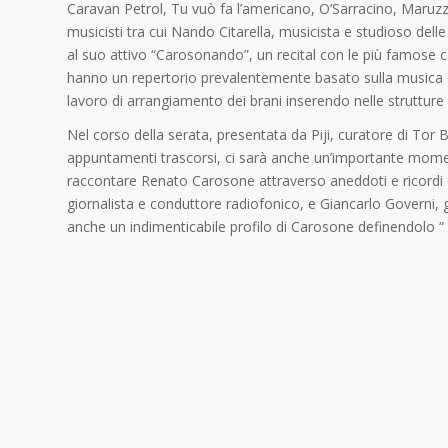
Caravan Petrol, Tu vuò fa l’americano, O’Sarracino, Maruzzel
musicisti tra cui Nando Citarella, musicista e studioso delle
al suo attivo “Carosonando”, un recital con le più famose ca
hanno un repertorio prevalentemente basato sulla musica 
lavoro di arrangiamento dei brani inserendo nelle strutture m
Nel corso della serata, presentata da Piji, curatore di Tor
appuntamenti trascorsi, ci sarà anche un’importante momento 
raccontare Renato Carosone attraverso aneddoti e ricordi ci
giornalista e conduttore radiofonico, e Giancarlo Governi, gio
anche un indimenticabile profilo di Carosone definendolo “ 