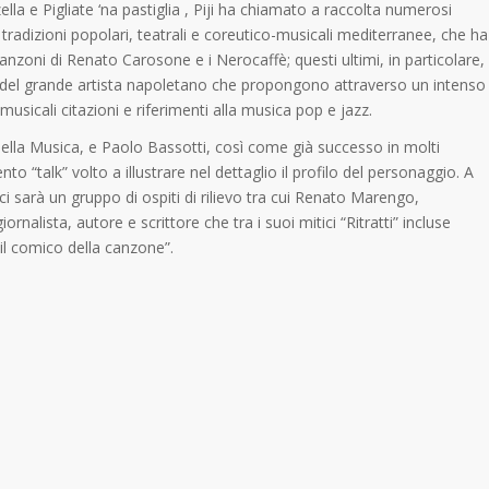
la e Pigliate ‘na pastiglia , Piji ha chiamato a raccolta numerosi
 tradizioni popolari, teatrali e coreutico-musicali mediterranee, che ha
nzoni di Renato Carosone e i Nerocaffè; questi ultimi, in particolare,
del grande artista napoletano che propongono attraverso un intenso
usicali citazioni e riferimenti alla musica pop e jazz.
 Bella Musica, e Paolo Bassotti, così come già successo in molti
“talk” volto a illustrare nel dettaglio il profilo del personaggio. A
 sarà un gruppo di ospiti di rilievo tra cui Renato Marengo,
rnalista, autore e scrittore che tra i suoi mitici “Ritratti” incluse
il comico della canzone”.