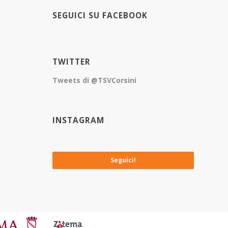
SEGUICI SU FACEBOOK
TWITTER
Tweets di @TSVCorsini
INSTAGRAM
No images available at the moment
Seguici!