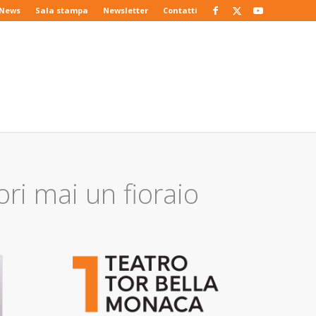
News
Sala stampa
Newsletter
Contatti
ori mai un fioraio