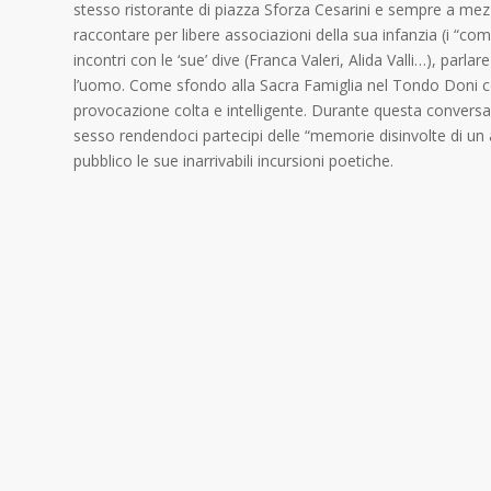
stesso ristorante di piazza Sforza Cesarini e sempre a mezzo
raccontare per libere associazioni della sua infanzia (i “com
incontri con le ‘sue’ dive (Franca Valeri, Alida Valli…), parl
l’uomo. Come sfondo alla Sacra Famiglia nel Tondo Doni cos
provocazione colta e intelligente. Durante questa conversaz
sesso rendendoci partecipi delle “memorie disinvolte di un
pubblico le sue inarrivabili incursioni poetiche.