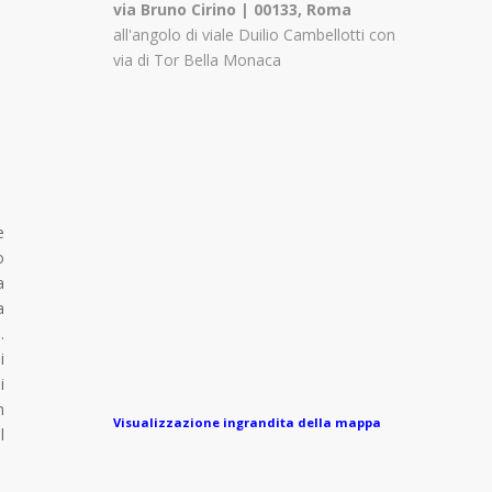
via Bruno Cirino | 00133, Roma
all'angolo di viale Duilio Cambellotti con
via di Tor Bella Monaca
e
o
a
a
.
i
i
n
Visualizzazione ingrandita della mappa
l