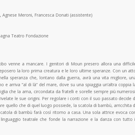
ni, Agnese Meroni, Francesca Donati (assistente)
agna Teatro Fondazione
bo venne a mancare. I genitori di Moun presero allora una difficil
eposero la loro prima creatura e le loro ultime speranze. Con un att
nella speranza che, lontano dalla guerra, avrà una vita migliore, un
no e arriva “al di là” del mare, dove su una spiaggia un’altra coppia l
iglia che la ama, circondata da fratelli e sorelle sempre più numerosi
velate le sue origini. Per regolare i conti con il suo passato decide d
re quello che di quel luogo possiede, la scatola di bambù, arricchita d
 scatola di bambù farà così ritorno a casa. Una sola attrice evoca co
linguaggio teatrale che fonde la narrazione e la danza con tutto i