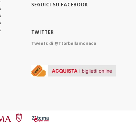
e
SEGUICI SU FACEBOOK
i
l
i
n
TWITTER
Tweets di @Ttorbellamonaca