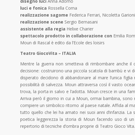
disegno luci
Anna Adorno
luci e fonica
Rossella Corna
realizzazione sagome
Federica Ferrari, Nicoletta Gario
realizzazione scene
Sergio Bernasani
assistente alla regia
Helixe Charier
spettacolo prodotto in collaborazione con
Emilia Rom
Moun di Rascal è edito da l’Ecole des loisirs
Teatro GiocoVita – ITALIA
Mentre la guerra non smetteva di rimbombare anche il ci
decisione: costruirono una piccola scatola di bambù e vi d
disperato decidono di abbandonare al mare l’unica figlia 
possibilità di salvezza. Moun attraversa così il vasto ocea
trova, la porta in salvo e l’adotta. Moun cresce in una fam
Arriva però il giorno in cui a Moun, ormai bambina, sono ri
compiere un simbolico ritorno al paese natale. Affida al ma
tutto quello che lei ha amato nei suoi anni d’infanzia. La
poetica leggerezza la storia di Moun facendo uso di un 
repertorio di tecniche d’ombra proprie di Teatro Gioco Vita.