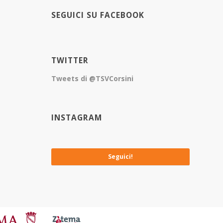
SEGUICI SU FACEBOOK
TWITTER
Tweets di @TSVCorsini
INSTAGRAM
No images available at the moment
Seguici!