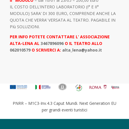
II° MODULO
– dal 10/01 al 23/05 – 200,00 Euro
IL COSTO DELL’INTERO LABORATORIO (I° E II°
MODULO) SARA’ DI 300 EURO, COMPRENDE ANCHE LA
QUOTA CHE VERRA’ VERSATA AL TEATRO. PAGABILE IN
PIù SOLUZIONI.
PER INFO POTETE CONTATTARE L’ ASSOCIAZIONE
ALTA-LENA AL
3467896096
O IL
TEATRO ALLO
062010579
O SCRIVERCI A:
alta_lena@yahoo.it
PNRR – M1C3-Inv.4.3 Caput Mundi. Next Generation EU
per grandi eventi turistici