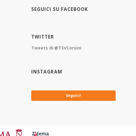
SEGUICI SU FACEBOOK
TWITTER
Tweets di @TSVCorsini
INSTAGRAM
No images available at the moment
Seguici!