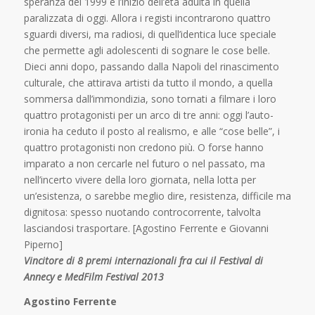
speranza del 1999 e l’inizio dell’età adulta in quella
paralizzata di oggi. Allora i registi incontrarono quattro
sguardi diversi, ma radiosi, di quell’identica luce speciale
che permette agli adolescenti di sognare le cose belle.
Dieci anni dopo, passando dalla Napoli del rinascimento
culturale, che attirava artisti da tutto il mondo, a quella
sommersa dall’immondizia, sono tornati a filmare i loro
quattro protagonisti per un arco di tre anni: oggi l’auto-
ironia ha ceduto il posto al realismo, e alle “cose belle”, i
quattro protagonisti non credono più. O forse hanno
imparato a non cercarle nel futuro o nel passato, ma
nell’incerto vivere della loro giornata, nella lotta per
un’esistenza, o sarebbe meglio dire, resistenza, difficile ma
dignitosa: spesso nuotando controcorrente, talvolta
lasciandosi trasportare. [Agostino Ferrente e Giovanni
Piperno]
Vincitore di 8 premi internazionali fra cui il Festival di
Annecy e MedFilm Festival 2013
Agostino Ferrente