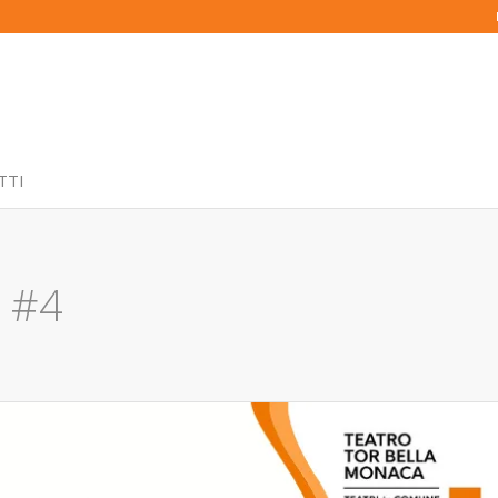
TTI
 #4