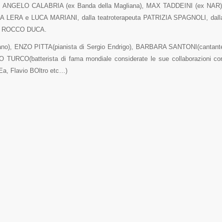
o), ANGELO CALABRIA (ex Banda della Magliana), MAX TADDEINI (ex NAR)
INIA LERA e LUCA MARIANI, dalla teatroterapeuta PATRIZIA SPAGNOLI, dall
ria ROCCO DUCA.
no), ENZO PITTA(pianista di Sergio Endrigo), BARBARA SANTONI(cantant
CIO TURCO(batterista di fama mondiale considerate le sue collaborazioni co
REa, Flavio BOltro etc…)