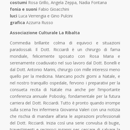
costumi
Rosa Grillo, Angela Zeppa, Nadia Fontana
fonia e suoni
Fabio Gioacchini
luci
Luca Verrengia e Gino Pulcini
grafica
Azzurra Russo
Associazione Culturale La Ribalta
Commedia brillante colma di equivoci e situazioni
paradossali. Il Dott. Ricciardi è un chirurgo di fama
mondiale, felicemente sposato con Rosa Maria e
serenamente coadiuvato nel suo lavoro dal Dott. Bonelli e
dal Dott. Antonio Marini, chirurgo con mille interessi meno
quello per la medicina. Mancano pochi giorni a Natale, e
nel nostro tranquillo ospedale, fervono i preparativi per la
consueta recita di Natale ma anche per l’importante
conferenza annuale Pobosky, fondamentale per la futura
carriera del Dott. Ricciardi. Tutto è pronto quando irrompe
sulla scena l’ex infermiera Giovanna Valeri con una notizia
che rischia di mandare all’aria le aspirazioni professionali
del Dott. Ricciardi. Inizia così una serie convulsa di bugie,
travestimenti e reciproci inganni per cercare di salvare la