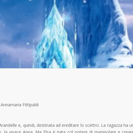
Annamaria Fittipaldi
 Arandelle e, quindi, destinata ad ereditare lo scettro. La ragazza ha u
, la vivace Anna. Ma Elsa è nata col potere di manipolare e crear