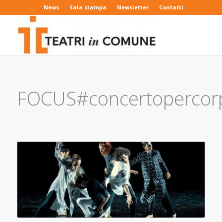
News
Sala stampa
Newsletter
Contatti
FOCUS#concertopercor