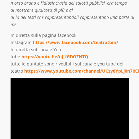
n orso bruno e l’idiosincrasia dei salotti pubblici, era tempo
di mostrare qualcosa di più e al
di là dei testi che rappresentandoli rappresentano una parte di
me”
In diretta sulla pagina facebook,
Instagram
https://www.facebook.com/teatrotbm/
In diretta sul canale You
tube
https://youtu.be/uJ_fGDOZNTQ
tutte le puntate sono rivedibili sul canale you tube del
teatro
https://www.youtube.com/channel/UCzy8YpLj0n7IK