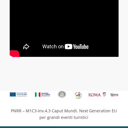
PNRR – M1C3-Inv.4.3 Caput Mundi. Next Generation EU
per grandi eventi turistici