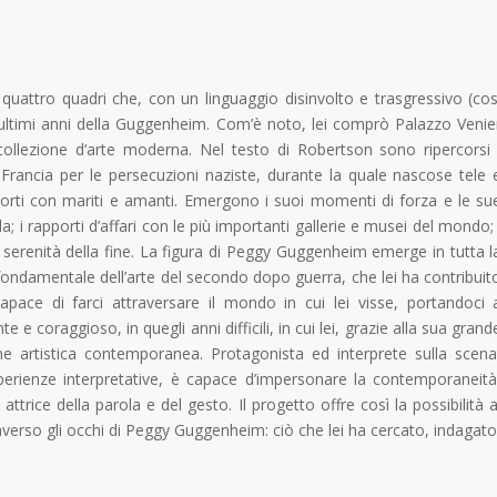
 quattro quadri che, con un linguaggio disinvolto e trasgressivo (cos
ultimi anni della Guggenheim. Com’è noto, lei comprò Palazzo Venie
collezione d‘arte moderna. Nel testo di Robertson sono ripercorsi 
Francia per le persecuzioni naziste, durante la quale nascose tele 
i rapporti con mariti e amanti. Emergono i suoi momenti di forza e le su
da; i rapporti d’affari con le più importanti gallerie e musei del mondo; 
la serenità della fine. La figura di Peggy Guggenheim emerge in tutta l
 fondamentale dell’arte del secondo dopo guerra, che lei ha contribuit
capace di farci attraversare il mondo in cui lei visse, portandoci 
 e coraggioso, in quegli anni difficili, in cui lei, grazie alla sua grand
ne artistica contemporanea. Protagonista ed interprete sulla scena
esperienze interpretative, è capace d’impersonare la contemporaneità
trice della parola e del gesto. Il progetto offre così la possibilità a
verso gli occhi di Peggy Guggenheim: ciò che lei ha cercato, indagato