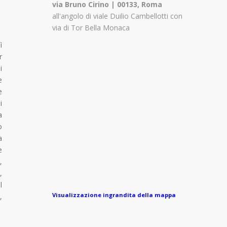
via Bruno Cirino | 00133, Roma
all'angolo di viale Duilio Cambellotti con
via di Tor Bella Monaca
ì
r
i
e
e
i
a
o
a
e
,
,
l
Visualizzazione ingrandita della mappa
,