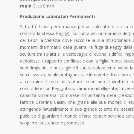
regia
Giles Smith
Produzione Laboratori Permanenti
Si tratta di una performance per un solo attore, divisa in
com’era la stessa Peggy), racconta alcuni momenti degli 
dei Leoni a Venezia dove raccolse la sua straordinaria 
momenti drammatici della guerra, la fuga di Peggy dalla 
sculture tra i piatti e le vettovaglie di cucina, i difficil
debolezze: il rapporto conflittuale con la figlia, morta suici
suoi rimpianti, le nostalgie e il suo scivolare lento verso 
sua rilevanza, quale protagonista e interprete di un’epoca
a costruire. Il testo dell’autore americano è diretto e 
condividere con Peggy il suo cammino intelligente, irriverente
capacità visionaria, comprese l’importanza della creazio
l’attrice Caterina Casini, che grazie alle sue molteplici 
attingendo naturalmente al suo grande talento nell’essere at
pubblico di guardare il mondo e l’arte contemporanea attra
scoperto, sostenuto e promosso.