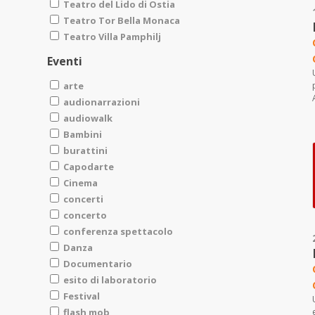
Teatro del Lido di Ostia
Teatro Tor Bella Monaca
Teatro Villa Pamphilj
Eventi
arte
audionarrazioni
audiowalk
Bambini
burattini
Capodarte
Cinema
concerti
concerto
conferenza spettacolo
Danza
Documentario
esito di laboratorio
Festival
flash mob