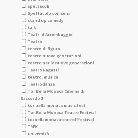
spettacoli
Spettacolo con cena
stand up comedy
talk
Teatri d'Arrembaggio
Teatro
teatro di figura
teatro nuove generazioni
teatro per le nuove generazioni
Teatro Ragazzi
teatro. musica
Teatrodanza
Tor Bella Monaca Cinema di
Raccordo 2
tor bella monaca music fest
Tor Bella Monaca Teatro Festival
torbellamonacateatrofffestival
TREK
università