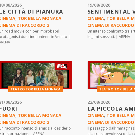
18/08/2026
19/08/2026
LE CITTÀ DI PIANURA
SENTIMENTAL 
CINEMA
,
TOR BELLA MONACA
CINEMA
,
TOR BELLA 
CINEMA DI RACCORDO 2
CINEMA DI RACCORDO
Un road movie con per improbabili
Un intenso confronto tra a
protagonisti due cinquantenni in Veneto |
legami spezzati. | ARENA
ARENA
TEATRO TOR BELLA MONACA
TEATRO TOR BELLA
21/08/2026
22/08/2026
FUORI
LA PICCOLA AM
CINEMA
,
TOR BELLA MONACA
CINEMA
,
TOR BELLA 
CINEMA DI RACCORDO 2
CINEMA DI RACCORDO
Un racconto intenso di amicizia, desiderio
Il passaggio dall’immaginazi
e trasformazione. | ARENA
alla consapevolezza della r