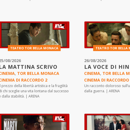
TEATRO TOR BELLA MONACA
TEATRO TOR BELLA
25/08/2026
26/08/2026
LA MATTINA SCRIVO
LA VOCE DI HI
CINEMA
,
TOR BELLA MONACA
CINEMA
,
TOR BELLA 
CINEMA DI RACCORDO 2
CINEMA DI RACCORDO
Il prezzo della libertà artistica e la fragilità
Un racconto doloroso sull’u
di chi sceglie una vita lontana dal successo
dalla guerra. | ARENA
e dalla stabilità. | ARENA