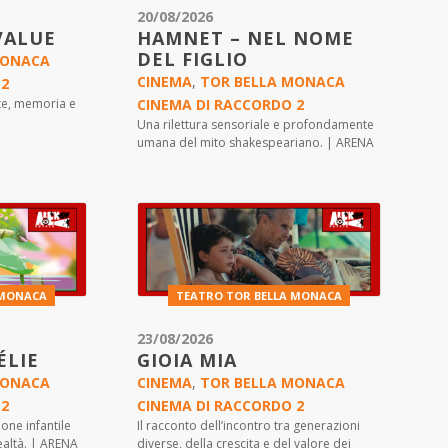
20/08/2026
VALUE
HAMNET – NEL NOME
DEL FIGLIO
MONACA
CINEMA
,
TOR BELLA MONACA
 2
rte, memoria e
CINEMA DI RACCORDO 2
Una rilettura sensoriale e profondamente
umana del mito shakespeariano. | ARENA
 MONACA
TEATRO TOR BELLA MONACA
23/08/2026
ÉLIE
GIOIA MIA
MONACA
CINEMA
,
TOR BELLA MONACA
 2
CINEMA DI RACCORDO 2
one infantile
Il racconto dell’incontro tra generazioni
ealtà. | ARENA
diverse, della crescita e del valore dei