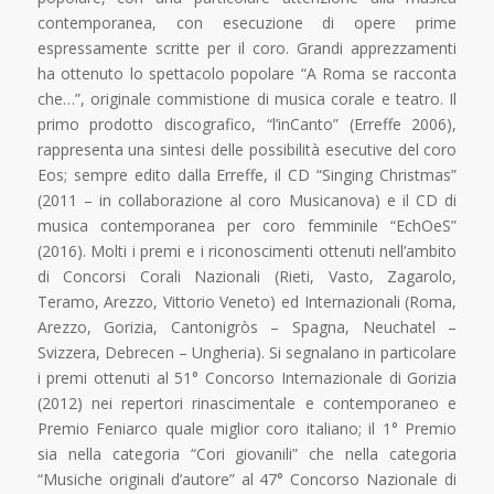
contemporanea, con esecuzione di opere prime
espressamente scritte per il coro. Grandi apprezzamenti
ha ottenuto lo spettacolo popolare “A Roma se racconta
che…”, originale commistione di musica corale e teatro. Il
primo prodotto discografico, “l’inCanto” (Erreffe 2006),
rappresenta una sintesi delle possibilità esecutive del coro
Eos; sempre edito dalla Erreffe, il CD “Singing Christmas”
(2011 – in collaborazione al coro Musicanova) e il CD di
musica contemporanea per coro femminile “EchOeS”
(2016). Molti i premi e i riconoscimenti ottenuti nell’ambito
di Concorsi Corali Nazionali (Rieti, Vasto, Zagarolo,
Teramo, Arezzo, Vittorio Veneto) ed Internazionali (Roma,
Arezzo, Gorizia, Cantonigròs – Spagna, Neuchatel –
Svizzera, Debrecen – Ungheria). Si segnalano in particolare
i premi ottenuti al 51° Concorso Internazionale di Gorizia
(2012) nei repertori rinascimentale e contemporaneo e
Premio Feniarco quale miglior coro italiano; il 1° Premio
sia nella categoria “Cori giovanili” che nella categoria
“Musiche originali d’autore” al 47° Concorso Nazionale di