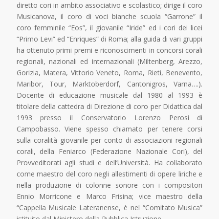
diretto cori in ambito associativo e scolastico; dirige il coro
Musicanova, il coro di voci bianche scuola “Garrone” il
coro femminile “Eos”, il giovanile “Iride” ed i cori dei licei
“Primo Levi” ed “Enriques” di Roma; alla guida di vari gruppi
ha ottenuto primi premi e riconoscimenti in concorsi corali
regionali, nazionali ed internazionali (Miltenberg, Arezzo,
Gorizia, Matera, Vittorio Veneto, Roma, Rieti, Benevento,
Maribor, Tour, Marktoberdorf, Cantonigros, Varna….).
Docente di educazione musicale dal 1980 al 1993 è
titolare della cattedra di Direzione di coro per Didattica dal
1993 presso il Conservatorio Lorenzo Perosi di
Campobasso. Viene spesso chiamato per tenere corsi
sulla coralità giovanile per conto di associazioni regionali
corali, della Feniarco (Federazione Nazionale Cori), del
Provveditorati agli studi e dell’Università. Ha collaborato
come maestro del coro negli allestimenti di opere liriche e
nella produzione di colonne sonore con i compositori
Ennio Morricone e Marco Frisina; vice maestro della
“Cappella Musicale Lateranense, è nel “Comitato Musica”
istituito dal Ministero della Pubblica Istruzione.