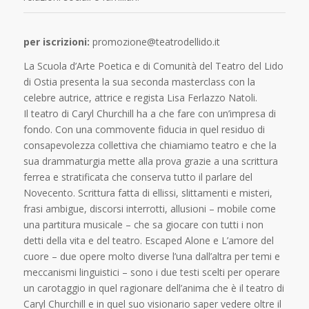
per iscrizioni:
promozione@teatrodellido.it
La Scuola d’Arte Poetica e di Comunità del Teatro del Lido
di Ostia presenta la sua seconda masterclass con la
celebre autrice, attrice e regista Lisa Ferlazzo Natoli.
Il teatro di Caryl Churchill ha a che fare con un’impresa di
fondo. Con una commovente fiducia in quel residuo di
consapevolezza collettiva che chiamiamo teatro e che la
sua drammaturgia mette alla prova grazie a una scrittura
ferrea e stratificata che conserva tutto il parlare del
Novecento. Scrittura fatta di ellissi, slittamenti e misteri,
frasi ambigue, discorsi interrotti, allusioni – mobile come
una partitura musicale – che sa giocare con tutti i non
detti della vita e del teatro. Escaped Alone e L’amore del
cuore – due opere molto diverse l’una dall’altra per temi e
meccanismi linguistici – sono i due testi scelti per operare
un carotaggio in quel ragionare dell’anima che è il teatro di
Caryl Churchill e in quel suo visionario saper vedere oltre il