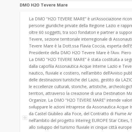
DMO H2O Tevere Mare
La DMO “H2O TEVERE MARE” è un’Associazione riconosci
persone giuridiche private della Regione Lazio e rapp
oltre 60 soggetti, tra soci fondatori e partner a suppo
Tevere, sezione territoriale interregionale di Asson
Tevere Mare è la Dott.ssa Flavia Coccia, esperta dell’
Presidente della DMO H2O Tevere Mare è l’Avv. Piero 
La DMO “H2O TEVERE MARE” è stata costituita a segu
dalla capofila Assonautica Acque Interne Lazio e Teve
nautico, fluviale e costiero, nell’ambito dell’Avviso pu
delle destinazioni turistiche del Lazio, gestito da LAZI
le eccellenze culturali, storiche, artistiche, archeologi
territori, attraverso la creazione di una Destinatio
Organize. La DMO “H2O TEVERE MARE” intende valorizz
sviluppare le azioni intraprese da Assonautica Acque 
da Castel Giubileo alla Foce, del Contratto di Fiume 
nell’ambito del progetto Interreg EUROPE Star Cities, Su
allo sviluppo del turismo fluviale in cinque città eur