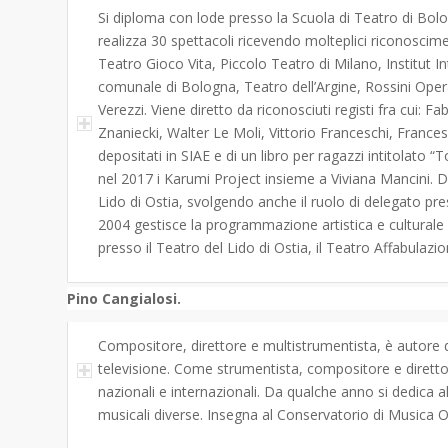
Si diploma con lode presso la Scuola di Teatro di Bo
realizza 30 spettacoli ricevendo molteplici riconoscime
Teatro Gioco Vita, Piccolo Teatro di Milano, Institut I
comunale di Bologna, Teatro dell’Argine, Rossini Opera
Verezzi. Viene diretto da riconosciuti registi fra cui: F
Znaniecki, Walter Le Moli, Vittorio Franceschi, Frances
depositati in SIAE e di un libro per ragazzi intitolat
nel 2017 i Karumi Project insieme a Viviana Mancini. 
Lido di Ostia, svolgendo anche il ruolo di delegato pre
2004 gestisce la programmazione artistica e culturale d
presso il Teatro del Lido di Ostia, il Teatro Affabulazio
Pino Cangialosi.
Compositore, direttore e multistrumentista, è autore d
televisione. Come strumentista, compositore e direttor
nazionali e internazionali. Da qualche anno si dedica alla
musicali diverse. Insegna al Conservatorio di Musica O.