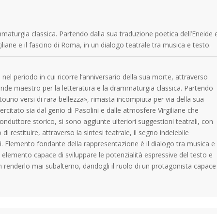
mmaturgia classica. Partendo dalla sua traduzione poetica dell’Eneide 
iane e il fascino di Roma, in un dialogo teatrale tra musica e testo.
 nel periodo in cui ricorre l’anniversario della sua morte, attraverso
ande maestro per la letteratura e la drammaturgia classica. Partendo
touno versi di rara bellezza», rimasta incompiuta per via della sua
rcitato sia dal genio di Pasolini e dalle atmosfere Virgiliane che
conduttore storico, si sono aggiunte ulteriori suggestioni teatrali, con
 restituire, attraverso la sintesi teatrale, il segno indelebile
ni. Elemento fondante della rappresentazione è il dialogo tra musica e
elemento capace di sviluppare le potenzialità espressive del testo e
on renderlo mai subalterno, dandogli il ruolo di un protagonista capace