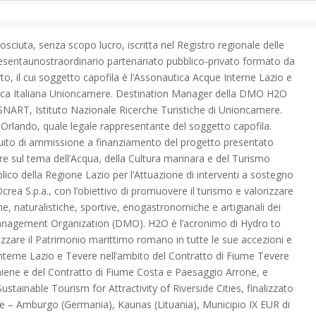
uta, senza scopo lucro, iscritta nel Registro regionale delle
resentaunostraordinario partenariato pubblico-privato formato da
rto, il cui soggetto capofila è l’Assonautica Acque Interne Lazio e
autica Italiana Unioncamere. Destination Manager della DMO H2O
ISNART, Istituto Nazionale Ricerche Turistiche di Unioncamere.
Orlando, quale legale rappresentante del soggetto capofila.
ito di ammissione a finanziamento del progetto presentato
re sul tema dell’Acqua, della Cultura marinara e del Turismo
bblico della Regione Lazio per l’Attuazione di interventi a sostegno
Ocrea S.p.a., con l’obiettivo di promuovere il turismo e valorizzare
che, naturalistiche, sportive, enogastronomiche e artigianali dei
n Management Organization (DMO). H2O è l’acronimo di Hydro to
are il Patrimonio marittimo romano in tutte le sue accezioni e
Interne Lazio e Tevere nell’ambito del Contratto di Fiume Tevere
Aniene e del Contratto di Fiume Costa e Paesaggio Arrone, e
stainable Tourism for Attractivity of Riverside Cities, finalizzato
opee – Amburgo (Germania), Kaunas (Lituania), Municipio IX EUR di