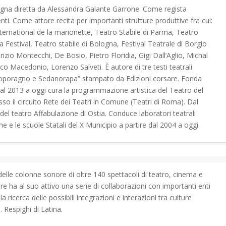
logna diretta da Alessandra Galante Garrone. Come regista
nti. Come attore recita per importanti strutture produttive fra cui:
nternational de la marionette, Teatro Stabile di Parma, Teatro
 Festival, Teatro stabile di Bologna, Festival Teatrale di Borgio
abrizio Montecchi, De Bosio, Pietro Floridia, Gigi Dall’Aglio, Michal
co Macedonio, Lorenzo Salveti. È autore di tre testi teatrali
o “Toporagno e Sedanorapa” stampato da Edizioni corsare. Fonda
Dal 2013 a oggi cura la programmazione artistica del Teatro del
sso il circuito Rete dei Teatri in Comune (Teatri di Roma). Dal
el teatro Affabulazione di Ostia. Conduce laboratori teatrali
ne e le scuole Statali del X Municipio a partire dal 2004 a oggi.
elle colonne sonore di oltre 140 spettacoli di teatro, cinema e
e ha al suo attivo una serie di collaborazioni con importanti enti
 ricerca delle possibili integrazioni e interazioni tra culture
 Respighi di Latina.