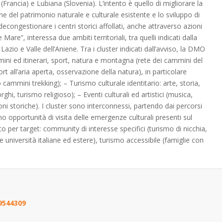
(Francia) e Lubiana (Slovenia). L’intento è quello di migliorare la
ne del patrimonio naturale e culturale esistente e lo sviluppo di
congestionare i centri storici affollati, anche attraverso azioni
re”, interessa due ambiti territoriali, tra quelli indicati dalla
zio e Valle dell’Aniene. Tra i cluster indicati dall’avviso, la DMO
mini ed itinerari, sport, natura e montagna (rete dei cammini del
port all’aria aperta, osservazione della natura), in particolare
 cammini trekking); – Turismo culturale identitario: arte, storia,
rghi, turismo religioso); – Eventi culturali ed artistici (musica,
oni storiche). I cluster sono interconnessi, partendo dai percorsi
o opportunità di visita delle emergenze culturali presenti sul
nato per target: community di interesse specifici (turismo di nicchia,
università italiane ed estere), turismo accessibile (famiglie con
9544309