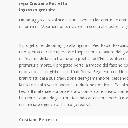
regia
Cristiano Petretto
ingresso gratuito
Un omaggio a Pasolini e ai suoi lavori su letteratura e dra
da brani dall’Agamennone, rivivono in scena atmosfere virgil
Il progetto rende omaggio alla figura di Pier Paolo Pasolini,
uno spettacolo che ripercorre l’appassionato lavoro del gr
dall’esame della sua traduzione poetica dell’Eneide: «trecen
prematura morte, il progetto porta la traccia del fascino ese
riportano alle origini della città di Roma. Seguendo un filo 
brani tratti dalla sua traduzione dell’Agamennone, cercando di
lasciatoci dalla vasta opera di traduzione poetica di Pasoli
testo. Il materiale sonoro è stato concepito e creato come 
l’interpretazione degli attori, facendo attenzione però a n
di rilanciare ogni volta il dialogo teatrale.
Cristiano Petretto