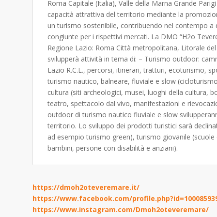
Roma Capitale (Italia), Valle della Marna Grande Parigi 
capacità attrattiva del territorio mediante la promozio
un turismo sostenibile, contribuendo nel contempo a de
congiunte per i rispettivi mercati. La DMO “H2o Tevere Ma
Regione Lazio: Roma Città metropolitana, Litorale del La
svilupperà attività in tema di: – Turismo outdoor: cam
Lazio R.C.L., percorsi, itinerari, tratturi, ecoturismo, s
turismo nautico, balneare, fluviale e slow (cicloturismo
cultura (siti archeologici, musei, luoghi della cultura, bo
teatro, spettacolo dal vivo, manifestazioni e rievocazi
outdoor di turismo nautico fluviale e slow svilupperann
territorio. Lo sviluppo dei prodotti turistici sarà decli
ad esempio turismo green), turismo giovanile (scuole e 
bambini, persone con disabilità e anziani).
https://dmoh2oteveremare.it/
https://www.facebook.com/profile.php?id=10008593
https://www.instagram.com/Dmoh2oteveremare/