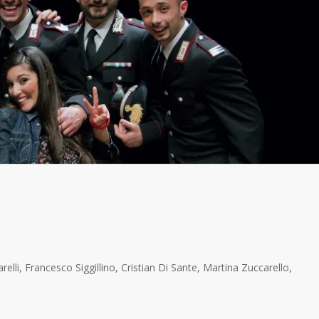
li, Francesco Siggillino, Cristian Di Sante, Martina Zuccarello,