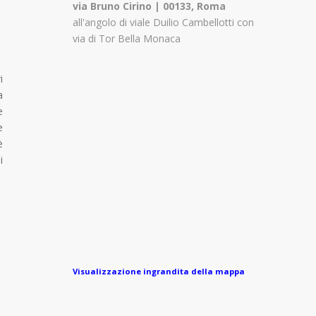
via Bruno Cirino | 00133, Roma
all'angolo di viale Duilio Cambellotti con
via di Tor Bella Monaca
i
a
e
e
è
i
Visualizzazione ingrandita della mappa