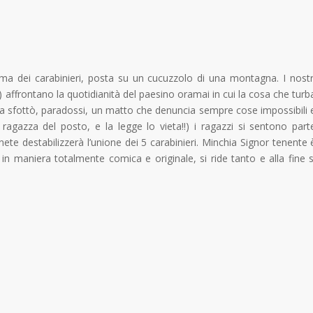
erma dei carabinieri, posta su un cucuzzolo di una montagna. I nostr
) affrontano la quotidianità del paesino oramai in cui la cosa che turb
). Tra sfottò, paradossi, un matto che denuncia sempre cose impossibili 
 ragazza del posto, e la legge lo vieta!!) i ragazzi si sentono part
nete destabilizzerà l’unione dei 5 carabinieri. Minchia Signor tenente 
 in maniera totalmente comica e originale, si ride tanto e alla fine s