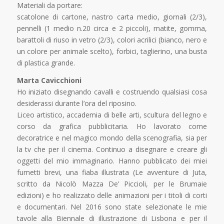
Materiali da portare:
scatolone di cartone, nastro carta medio, giornali (2/3),
pennelli (1 medio n.20 circa e 2 piccoli), matite, gomma,
barattoli di riuso in vetro (2/3), colori acrilici (bianco, nero e
un colore per animale scelto), forbici, taglierino, una busta
di plastica grande.
Marta Cavicchioni
Ho iniziato disegnando cavalli e costruendo qualsiasi cosa
desiderassi durante l’ora del riposino.
Liceo artistico, accademia di belle arti, scultura del legno e
corso da grafica pubblicitaria. Ho lavorato come
decoratrice e nel magico mondo della scenografia, sia per
la tv che per il cinema. Continuo a disegnare e creare gli
oggetti del mio immaginario. Hanno pubblicato dei miei
fumetti brevi, una fiaba illustrata (Le avventure di Juta,
scritto da Nicolò Mazza De’ Piccioli, per le Brumaie
edizioni) e ho realizzato delle animazioni per i titoli di corti
e documentari. Nel 2016 sono state selezionate le mie
tavole alla Biennale di illustrazione di Lisbona e per il