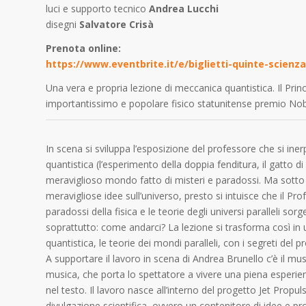
luci e supporto tecnico
Andrea Lucchi
disegni
Salvatore Crisà
Prenota online:
https://www.eventbrite.it/e/biglietti-quinte-scienza
Una vera e propria lezione di meccanica quantistica. Il Princ
importantissimo e popolare fisico statunitense premio Nobel
In scena si sviluppa l’esposizione del professore che si iner
quantistica (l’esperimento della doppia fenditura, il gatto 
meraviglioso mondo fatto di misteri e paradossi. Ma sotto 
meravigliose idee sull’universo, presto si intuisce che il P
paradossi della fisica e le teorie degli universi paralleli s
soprattutto: come andarci? La lezione si trasforma così in
quantistica, le teorie dei mondi paralleli, con i segreti de
A supportare il lavoro in scena di Andrea Brunello c’è il mus
musica, che porta lo spettatore a vivere una piena esperienz
nel testo. Il lavoro nasce all’interno del progetto Jet Pro
divulgazione scientifica, ovvero un contenitore di idee e 