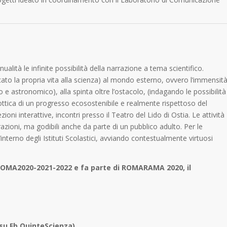
ualità le infinite possibilità della narrazione a tema scientifico.
icato la propria vita alla scienza) al mondo esterno, ovvero l’immensit
o e astronomico), alla spinta oltre l’ostacolo, (indagando le possibilità
ottica di un progresso ecosostenibile e realmente rispettoso del
ioni interattive, incontri presso il Teatro del Lido di Ostia. Le attività
ioni, ma godibili anche da parte di un pubblico adulto. Per le
interno degli Istituti Scolastici, avviando contestualmente virtuosi
A!ROMA2020-2021-2022 e fa parte di ROMARAMA 2020, il
 su Fb QuinteScienza)