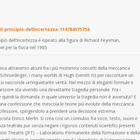
il-principio-dellincertezza-114784575756
ipio dell’Incertezza è ispirato alla figura di Richard Feynman,
 per la fisica nel 1965.
pica attraverso alcuni fra i più misteriosi concetti della meccanica
di Schroedinger, i many-worlds di Hugh Everett III) per raccontare un
si nasconde un’inquietante verità. Nel mezzo di eleganti formule e
rofessore sta vivendo una devastante tragedia personale. Fra i
orge quindi la domanda: in quale universo la tragedia non è avvenuta? E
 una confessione che mescola le teorie più evolute della meccanica
l professore, spingendolo a prendere una decisione estrema.
icista Enrico Merlin. Si crea così un connubio fra voce, testo, suoni e
a teatrale pur senza negare i rigorosi contenuti scientifici presenti
pulsion Theatre (JPT) – Laboratorio Permanente della formazione e della
progetti ideato in coordinamento con il Laboratorio di Comunicazione