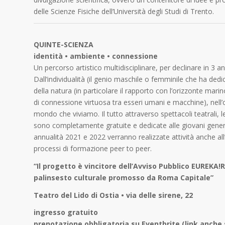
delle Scienze Fisiche dell’Università degli Studi di Trento.
QUINTE-SCIENZA
identità • ambiente • connessione
Un percorso artistico multidisciplinare, per declinare in 3 ann
Dall’individualità (il genio maschile o femminile che ha ded
della natura (in particolare il rapporto con l’orizzonte marin
di connessione virtuosa tra esseri umani e macchine), nell’
mondo che viviamo. Il tutto attraverso spettacoli teatrali, lez
sono completamente gratuite e dedicate alle giovani generaz
annualità 2021 e 2022 verranno realizzate attività anche all’
processi di formazione peer to peer.
“Il progetto è vincitore dell’Avviso Pubblico EUREK
palinsesto culturale promosso da Roma Capitale”
Teatro del Lido di Ostia • via delle sirene, 22
ingresso gratuito
prenotazione obbligatoria su Eventbrite (link anche