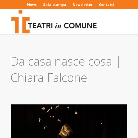
News
Sala stampa
Newsletter
Contatti
Da casa nasce cosa |
Chiara Falcone