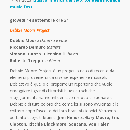
14/09/2023
Musica
,
musica dal vivo
,
tor bella monaca
music fest
giovedì 14 settembre ore 21
Debbie Moore Project
Debbie Moore
chitarra e
voce
Riccardo Demuro
tastiere
Simone “Bonzo” Cicchinelli”
basso
Roberto Treppo
batteria
Debbie Moore Project è un progetto nato di recente da
elementi provenienti da diverse esperienze musicali.
L’obiettivo è quello di proporre un repertorio che vuole
omaggiare i grandi chitarristi blues e rock che
maggiormente hanno influenzato il modo di suonare di
Debbie e di tutti coloro che come lei si sono avvicinati alla
chitarra dopo l’ascolto dei loro brani più iconici. Verranno
pertanto eseguiti brani di
Jimi Hendrix
,
Gary Moore
,
Eric
Clapton
,
Ritchie Blackmore
,
Santana
,
Van Halen
,