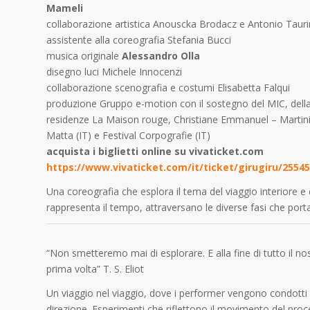
Mameli
collaborazione artistica Anouscka Brodacz e Antonio Taur
assistente alla coreografia Stefania Bucci
musica originale
Alessandro Olla
disegno luci Michele Innocenzi
collaborazione scenografia e costumi Elisabetta Falqui
produzione Gruppo e-motion con il sostegno del MIC, dell
residenze La Maison rouge, Christiane Emmanuel – Martinica
Matta (IT) e Festival Corpografie (IT)
acquista i biglietti online su vivaticket.com
https://www.vivaticket.com/it/ticket/girugiru/2554
Una coreografia che esplora il tema del viaggio interiore e
rappresenta il tempo, attraversano le diverse fasi che porta
“Non smetteremo mai di esplorare. E alla fine di tutto il n
prima volta” T. S. Eliot
Un viaggio nel viaggio, dove i performer vengono condotti
direzione. Esperimenti che riflettono il movimento del proce