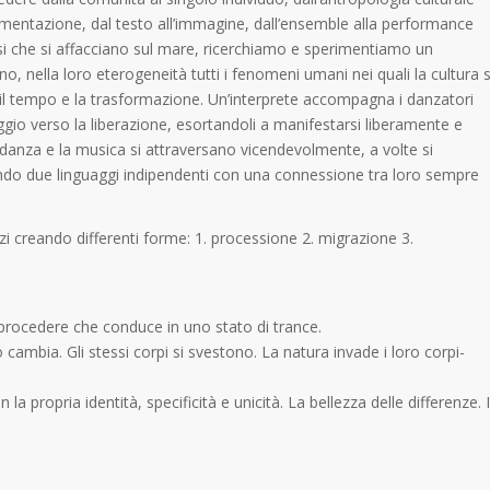
mentazione, dal testo all’immagine, dall’ensemble alla performance
aesi che si affacciano sul mare, ricerchiamo e sperimentiamo un
no, nella loro eterogeneità tutti i fenomeni umani nei quali la cultura s
 il tempo e la trasformazione. Un’interprete accompagna i danzatori
ggio verso la liberazione, esortandoli a manifestarsi liberamente e
a danza e la musica si attraversano vicendevolmente, a volte si
endo due linguaggi indipendenti con una connessione tra loro sempre
azi creando differenti forme: 1. processione 2. migrazione 3.
procedere che conduce in uno stato di trance.
cambia. Gli stessi corpi si svestono. La natura invade i loro corpi-
 propria identità, specificità e unicità. La bellezza delle differenze. I