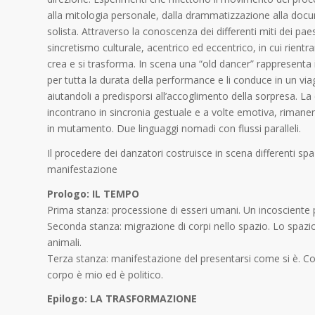
alla mitologia personale, dalla drammatizzazione alla docu
solista. Attraverso la conoscenza dei differenti miti dei p
sincretismo culturale, acentrico ed eccentrico, in cui rientra
crea e si trasforma. In scena una “old dancer” rappresenta
per tutta la durata della performance e li conduce in un via
aiutandoli a predisporsi all’accoglimento della sorpresa. L
incontrano in sincronia gestuale e a volte emotiva, riman
in mutamento. Due linguaggi nomadi con flussi paralleli.
Il procedere dei danzatori costruisce in scena differenti sp
manifestazione
Prologo: IL TEMPO
Prima stanza: processione di esseri umani. Un incosciente 
Seconda stanza: migrazione di corpi nello spazio. Lo spazio 
animali.
Terza stanza: manifestazione del presentarsi come si è. Con la
corpo è mio ed è politico.
Epilogo: LA TRASFORMAZIONE