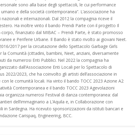
personale sono alla base degli spettacoli, le cui performance
sere umano e della società contemporanea”. L’associazione ha
i nazionali e internazionali. Dal 2012 la compagnia riceve il
tero. Ha inoltre vinto il bando Prendi Parte con il progetto Il
o-corpo, finanziato dal MIBAC – Prendi Parte, è stato promosso
anee e Periferie Urbane. Il Bando è stato rivolto ai giovani Neet.
2016/2017 per la circuitazione dello Spettacolo Garbage Girls
er la Comunità (cittadini, bambini, Neet, anziani, diversamente
enuti da numerosi Enti Pubblici. Nel 2022 la compagnia ha
nizzato dall’Associazione Enti Locali per lo Spettacolo di
us 2022/2023, che ha coinvolto gli artisti dell’associazione in
e con le comunità locali. Ha vinto il bando TOCC 2023 Azione A2
eatività Contemporanea e il bando TOCC 2023 Agevolazioni
gnia organizza numerosi Festival di danza contemporanea: dal
I cantieri dell’immaginario a L’Aquila e, in Collaborazione con
ili in Sardegna. Ha ricevuto sponsorizzazioni da istituti bancari e
dazione Carispaq, Engineering, BCC.