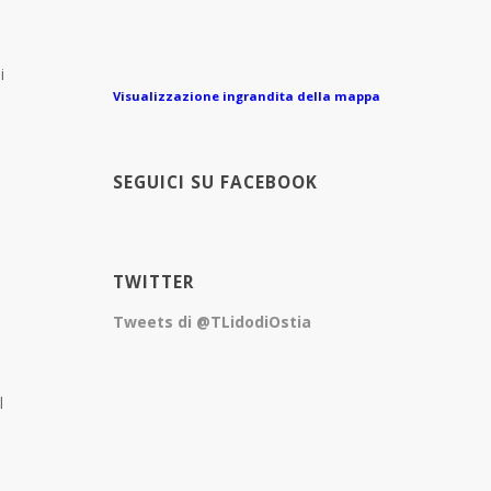
i
Visualizzazione ingrandita della mappa
SEGUICI SU FACEBOOK
TWITTER
Tweets di @TLidodiOstia
l