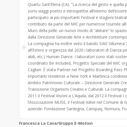
Quartu Sant’Elena (CA). “La ricerca del gesto e quella 
sono viaggi poetici e introspettivi all’interno dell’es
partecipato ai più importanti Festival e stagioni teatral
contributo da parte del MIC per numerose tournée all’es
Muro della pelle: un nuovo modo di “abitare” lo spazi
dalla Direzione Generale Arte e Architetture contempor
La compagnia ha inoltre vinto il bando SIAE Sillumina 
all’Estero e organizza dal 2020 i laboratori di Danza p
abili, etc.) Human Dance. I laboratori sono stati sost
coordinato Be Included, Progetto Speciale del MIC orga
Cagliari. È stata Partner nel Progetto Boarding Pass Pl
importanti residenze a New York e Martinica condivis
Ambito Patrimonio Culturale – Direzione Generale Cr
Transizione Organismi Creativi e Culturali. La compa
2011 il Festival Visioni a L’Aquila, dal 2012 il Festival 
l’Associazione MUSE, il Festival Isilive nel Comune di Is
aziende: Fondazione Sardegna, Carispaq, Nomura, Fon
Francesca La Cava/Gruppo E-Motion