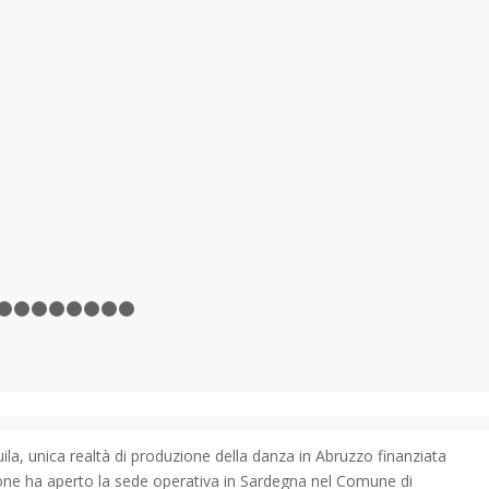
1
2
3
4
5
6
7
8
9
10
11
, unica realtà di produzione della danza in Abruzzo finanziata
zione ha aperto la sede operativa in Sardegna nel Comune di