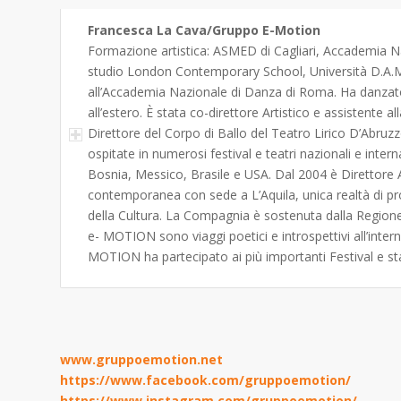
Francesca La Cava/Gruppo E-Motion
Formazione artistica: ASMED di Cagliari, Accademia Naz
studio London Contemporary School, Università D.A.M
all’Accademia Nazionale di Danza di Roma. Ha danza
all’estero. È stata co-direttore Artistico e assistente 
Direttore del Corpo di Ballo del Teatro Lirico D’Abruz
ospitate in numerosi festival e teatri nazionali e inter
Bosnia, Messico, Brasile e USA. Dal 2004 è Direttor
contemporanea con sede a L’Aquila, unica realtà di pr
della Cultura. La Compagnia è sostenuta dalla Regio
e- MOTION sono viaggi poetici e introspettivi all’in
MOTION ha partecipato ai più importanti Festival e stag
www.gruppoemotion.net
https://www.facebook.com/gruppoemotion/
https://www.instagram.com/gruppoemotion/