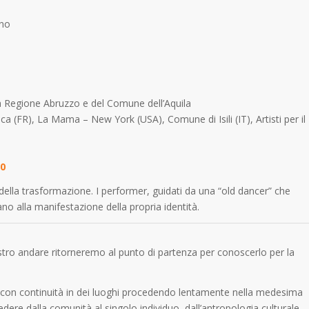
ino
a Regione Abruzzo e del Comune dell’Aquila
 (FR), La Mama – New York (USA), Comune di Isili (IT), Artisti per il
50
 della trasformazione. I performer, guidati da una “old dancer” che
no alla manifestazione della propria identità.
ostro andare ritorneremo al punto di partenza per conoscerlo per la
 con continuità in dei luoghi procedendo lentamente nella medesima
dere dalla comunità al singolo individuo, dall’antropologia culturale