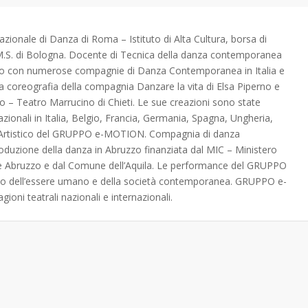
ionale di Danza di Roma – Istituto di Alta Cultura, borsa di
.S. di Bologna. Docente di Tecnica della danza contemporanea
to con numerose compagnie di Danza Contemporanea in Italia e
alla coreografia della compagnia Danzare la vita di Elsa Piperno e
zo – Teatro Marrucino di Chieti. Le sue creazioni sono state
nazionali in Italia, Belgio, Francia, Germania, Spagna, Ungheria,
e Artistico del GRUPPO e-MOTION. Compagnia di danza
oduzione della danza in Abruzzo finanziata dal MIC – Ministero
ne Abruzzo e dal Comune dell’Aquila. Le performance del GRUPPO
terno dell’essere umano e della società contemporanea. GRUPPO e-
ioni teatrali nazionali e internazionali.