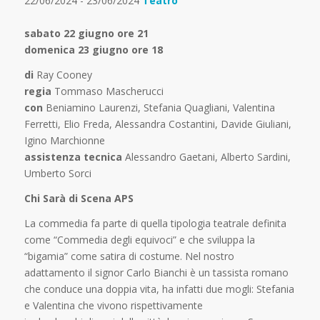
22/06/2024 - 23/06/2024
Teatro
sabato 22 giugno ore 21
domenica 23 giugno ore 18
di
Ray Cooney
regia
Tommaso Mascherucci
con
Beniamino Laurenzi, Stefania Quagliani, Valentina
Ferretti, Elio Freda, Alessandra Costantini, Davide Giuliani,
Igino Marchionne
assistenza tecnica
Alessandro Gaetani, Alberto Sardini,
Umberto Sorci
Chi Sarà di Scena APS
La commedia fa parte di quella tipologia teatrale definita
come “Commedia degli equivoci” e che sviluppa la
“bigamia” come satira di costume. Nel nostro
adattamento il signor Carlo Bianchi è un tassista romano
che conduce una doppia vita, ha infatti due mogli: Stefania
e Valentina che vivono rispettivamente