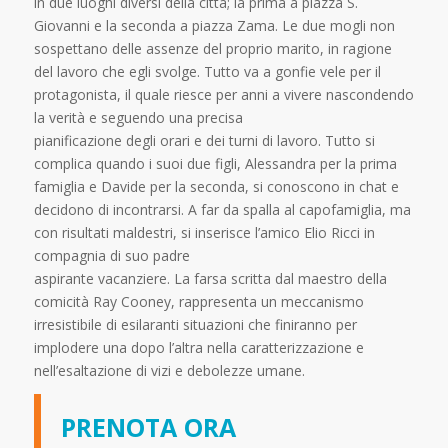
in due luoghi diversi della città; la prima a piazza S.
Giovanni e la seconda a piazza Zama. Le due mogli non
sospettano delle assenze del proprio marito, in ragione
del lavoro che egli svolge. Tutto va a gonfie vele per il
protagonista, il quale riesce per anni a vivere nascondendo
la verità e seguendo una precisa
pianificazione degli orari e dei turni di lavoro. Tutto si
complica quando i suoi due figli, Alessandra per la prima
famiglia e Davide per la seconda, si conoscono in chat e
decidono di incontrarsi. A far da spalla al capofamiglia, ma
con risultati maldestri, si inserisce l’amico Elio Ricci in
compagnia di suo padre
aspirante vacanziere. La farsa scritta dal maestro della
comicità Ray Cooney, rappresenta un meccanismo
irresistibile di esilaranti situazioni che finiranno per
implodere una dopo l’altra nella caratterizzazione e
nell’esaltazione di vizi e debolezze umane.
PRENOTA ORA