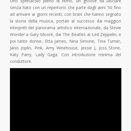
Uno spettacolo pieno di ritmo, un groove da lasciare
senza fiato con un repertorio che parte dagli anni ’50 fino
ad arrivare ai giorni recenti, con brani che hanno segnato
la storia della musica, portati al successo dai maggiori
interpreti del panorama artistico internazionale, da Stevie
Wonder a Gary Moore, dai The Beatles ai Led Zeppelin, e
poi tante donne.. Etta James, Nina Simone, Tina Turner,
Janis Joplin, Pink, Amy Winehouse, Jessie J, Joss Stone,
Katy Parry, Lady Gaga. Con introduzione minima del
conduttore.