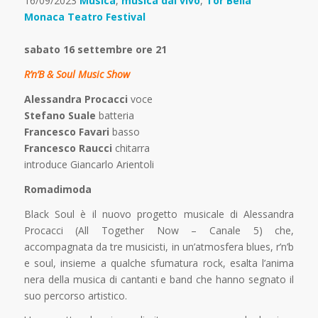
16/09/2023
Musica
,
musica dal vivo
,
Tor Bella
Monaca Teatro Festival
sabato 16 settembre ore 21
R’n’B & Soul Music Show
Alessandra Procacci
voce
Stefano Suale
batteria
Francesco Favari
basso
Francesco Raucci
chitarra
introduce Giancarlo Arientoli
Romadimoda
Black Soul è il nuovo progetto musicale di Alessandra
Procacci (All Together Now – Canale 5) che,
accompagnata da tre musicisti, in un’atmosfera blues, r’n’b
e soul, insieme a qualche sfumatura rock, esalta l’anima
nera della musica di cantanti e band che hanno segnato il
suo percorso artistico.