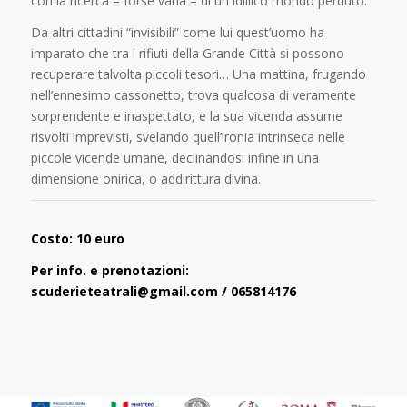
con la ricerca – forse vana – di un idillico mondo perduto.
Da altri cittadini “invisibili” come lui quest’uomo ha
imparato che tra i rifiuti della Grande Città si possono
recuperare talvolta piccoli tesori… Una mattina, frugando
nell’ennesimo cassonetto, trova qualcosa di veramente
sorprendente e inaspettato, e la sua vicenda assume
risvolti imprevisti, svelando quell’ironia intrinseca nelle
piccole vicende umane, declinandosi infine in una
dimensione onirica, o addirittura divina.
Costo: 10 euro
Per info. e prenotazioni:
scuderieteatrali@gmail.com / 065814176