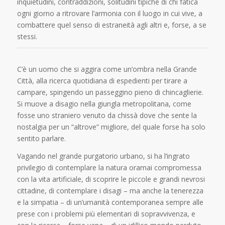
inquietudini, contraddizioni, solitudini tipiche di chi fatica
ogni giorno a ritrovare l’armonia con il luogo in cui vive, a
combattere quel senso di estraneità agli altri e, forse, a se
stessi.
C’è un uomo che si aggira come un’ombra nella Grande
Città, alla ricerca quotidiana di espedienti per tirare a
campare, spingendo un passeggino pieno di chincaglierie.
Si muove a disagio nella giungla metropolitana, come
fosse uno straniero venuto da chissà dove che sente la
nostalgia per un “altrove” migliore, del quale forse ha solo
sentito parlare.
Vagando nel grande purgatorio urbano, si ha l’ingrato
privilegio di contemplare la natura oramai compromessa
con la vita artificiale, di scoprire le piccole e grandi nevrosi
cittadine, di contemplare i disagi – ma anche la tenerezza
e la simpatia – di un’umanità contemporanea sempre alle
prese con i problemi più elementari di sopravvivenza, e