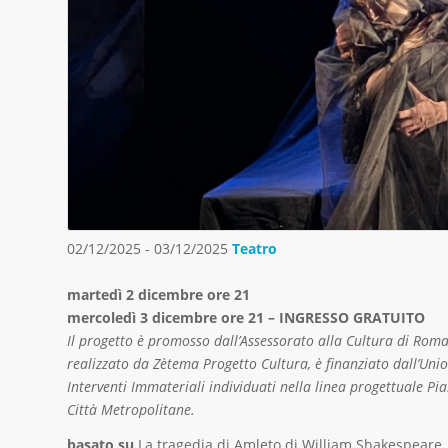
02/12/2025 - 03/12/2025
Teatro
martedì 2 dicembre ore 21
mercoledì 3 dicemb
re ore 21 – INGRESSO GRATUITO
Il progetto è promosso dall’Assessorato alla Cultura di Roma
realizzato da Zètema Progetto Cultura, è finanziato dall’Uni
Interventi Immateriali individuati nella linea progettuale Pia
Città Metropolitane.
basato su
La tragedia di Amleto di William Shakespeare