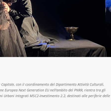
 Capitale, con il coordinamento del Dipartimento Attività Culturali,
one Europea Next Generation EU nell’ambito del PNRR, rientra tra gli
ni Urbani Integrati M5C2-Investimento 2.2, destinati alle periferie delle