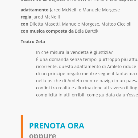
adattamento
Jared McNeill e Manuele Morgese
regia
Jared McNeill
con
Diletta Masetti, Manuele Morgese, Matteo Ciccioli
con musica composta da
Béla Bartók
Teatro Zeta
In che misura la vendetta è giustizia?
È una domanda senza tempo, purtroppo più attual
ricorrente, questo adattamento di Amleto riduce l
di un principe negato mentre segue il fantasma 
nella psiche di Amleto mentre naviga in un paes
confini tra realtà e allucinazione attraverso il l
complicità in atti orribili come guidata da un’os
PRENOTA ORA
oppure