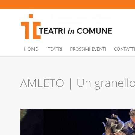
HOME
I TEATRI
PROSSIMI EVENTI
CONTATTI
AMLETO | Un granello 